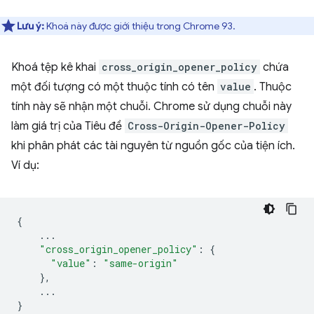
Lưu ý:
Khoá này được giới thiệu trong Chrome 93.
Khoá tệp kê khai
cross_origin_opener_policy
chứa
một đối tượng có một thuộc tính có tên
value
. Thuộc
tính này sẽ nhận một chuỗi. Chrome sử dụng chuỗi này
làm giá trị của Tiêu đề
Cross-Origin-Opener-Policy
khi phân phát các tài nguyên từ nguồn gốc của tiện ích.
Ví dụ:
{
...
"cross_origin_opener_policy"
:
{
"value"
:
"same-origin"
},
...
}