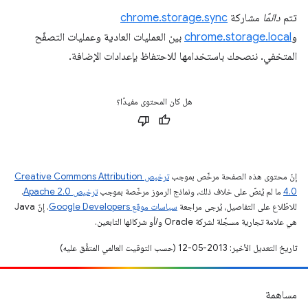
تتم
دائمًا
مشاركة
chrome.storage.sync
و
chrome.storage.local
بين العمليات العادية وعمليات التصفّح
المتخفي. ننصحك باستخدامها للاحتفاظ بإعدادات الإضافة.
هل كان المحتوى مفيدًا؟
إنّ محتوى هذه الصفحة مرخّص بموجب
ترخيص Creative Commons Attribution
4.0‏
ما لم يُنصّ على خلاف ذلك، ونماذج الرموز مرخّصة بموجب
ترخيص Apache 2.0‏
.
للاطّلاع على التفاصيل، يُرجى مراجعة
سياسات موقع Google Developers‏
. إنّ Java
هي علامة تجارية مسجَّلة لشركة Oracle و/أو شركائها التابعين.
تاريخ التعديل الأخير: 2013-05-12 (حسب التوقيت العالمي المتفَّق عليه)
مساهمة