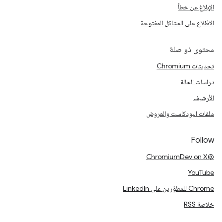
الإبلاغ عن خطأ
الاطّلاع على المشاكل المفتوحة
محتوى ذو صلة
تحديثات Chromium
دراسات الحالة
الأرشيف
ملفات البودكاست والعروض
Follow
@ChromiumDev on X
YouTube
Chrome للمطوّرين على LinkedIn
خلاصة RSS