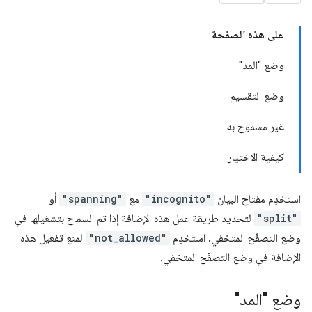
على هذه الصفحة
وضع "المد"
وضع التقسيم
غير مسموح به
كيفية الاختيار
استخدِم مفتاح البيان
"incognito"
مع
"spanning"
أو
"split"
لتحديد طريقة عمل هذه الإضافة إذا تم السماح بتشغيلها في
وضع التصفّح المتخفي. استخدِم
"not_allowed"
لمنع تفعيل هذه
الإضافة في وضع التصفّح المتخفي.
وضع "المد"