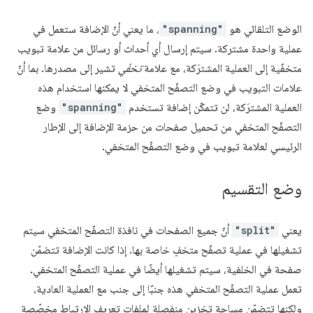
الوضع التلقائي هو
"spanning"
، ما يعني أنّ الإضافة ستعمل في
عملية واحدة مشتركة. سيتم إرسال أي أحداث أو رسائل من علامة تبويب
متخفّية إلى العملية المشترَكة، مع علامة
تخفّي
تشير إلى مصدرها. بما أنّ
علامات التبويب في وضع التصفّح المتخفي لا يمكنها استخدام هذه
العملية المشترَكة، لن تتمكّن إضافة تستخدم
"spanning"
وضع
التصفّح المتخفي من تحميل صفحات من حزمة الإضافة إلى الإطار
الرئيسي لعلامة تبويب في وضع التصفّح المتخفي.
وضع التقسيم
يعني
"split"
أنّ جميع الصفحات في نافذة التصفّح المتخفي سيتم
تشغيلها في عملية تصفّح متخفٍ خاصة بها. إذا كانت الإضافة تتضمّن
صفحة في الخلفية، سيتم تشغيلها أيضًا في عملية التصفّح المتخفي.
تعمل عملية التصفّح المتخفي هذه جنبًا إلى جنب مع العملية العادية،
ولكنها تتضمّن مساحة تخزين منفصلة لملفات تعريف الارتباط مخصّصة