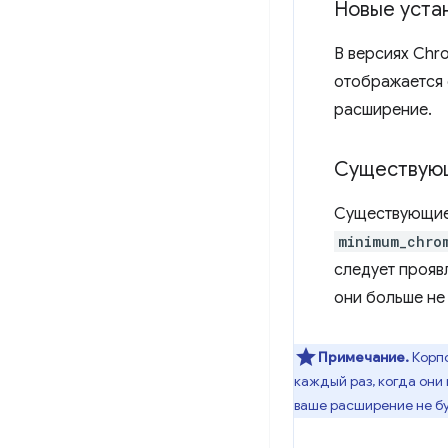
Новые уста
В версиях Chr
отображается 
расширение.
Существующ
Существующие 
minimum_chro
следует прояв
они больше не
Примечание.
Корпо
каждый раз, когда они
ваше расширение не б