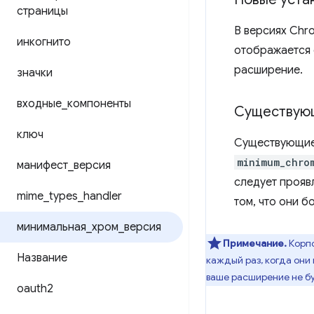
страницы
В версиях Chr
инкогнито
отображается 
расширение.
значки
входные
_
компоненты
Существующ
ключ
Существующие 
minimum_chro
манифест
_
версия
следует прояв
mime
_
types
_
handler
том, что они 
минимальная
_
хром
_
версия
Примечание.
Корпо
Название
каждый раз, когда они
ваше расширение не б
oauth2