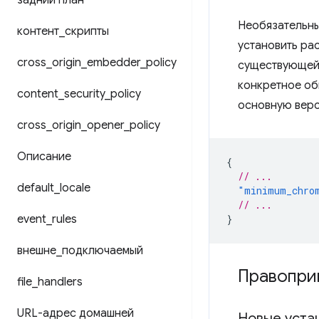
задний план
Необязательны
контент
_
скрипты
установить ра
cross
_
origin
_
embedder
_
policy
существующей 
конкретное об
content
_
security
_
policy
основную вер
cross
_
origin
_
opener
_
policy
Описание
{
// ...
default
_
locale
"minimum_chro
// ...
event
_
rules
}
внешне
_
подключаемый
Правопри
file
_
handlers
URL-адрес домашней
Новые уста