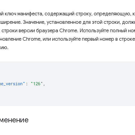
й ключ манифеста, содержащий строку, определяющую, к
сширение. Значение, установленное для этой строки, дол
строки версии браузера Chrome. Используйте полный ном
новление Chrome, или используйте первый номер в строке
сию.
me_version"
:
"126"
,
менение