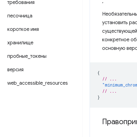
,
требования
Необязательны
песочница
установить ра
короткое имя
существующей 
конкретное об
хранилище
основную вер
пробные
_
токены
версия
{
// ...
web
_
accessible
_
resources
"minimum_chro
// ...
}
Правопри