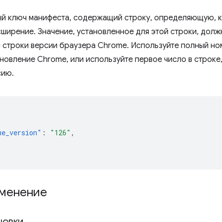
й ключ манифеста, содержащий строку, определяющую, к
сширение. Значение, установленное для этой строки, дол
строки версии браузера Chrome. Используйте полный ном
новление Chrome, или используйте первое число в строке,
сию.
me_version"
:
"126"
,
менение
новки