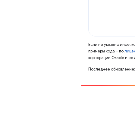
Если не указано иное, 
примеры кода – по
лицен
корпорации Oracle и ее
Последнее обновление:
Способствовать
Сообщить об ошибке
Посмотреть открытые вопросы