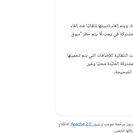
ة بواسطة إضافة تابعة، ويتم إلغاء تثبيتها تلقائيًا عند إلغاء
المشتركة في يجب ألا يتم حظر "سوق
 التلقائية للإضافات التي يتم تحميلها
كة المُثبَّتة محليًا وغير
 الصحيحة.
الرموز مرخّصة بموجب
ترخيص Apache 2.0‏
. للاطّلاع