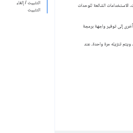
التثبيت / إلغاء
. الاستخدامات الشائعة للوحدات
التثبيت
يمكنك توزيع "وحدة" مشتركة يمكنها توفير HTML وJS وموارد أخرى إلى توفير واجهة برمجة
ويتم تنزيله مرة واحدة، عند