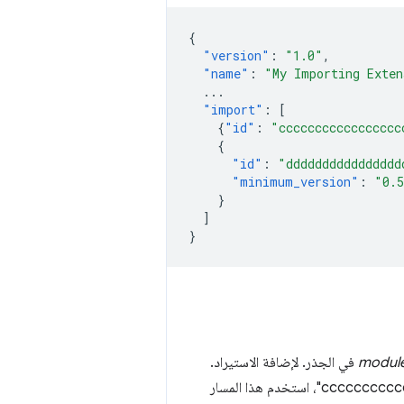
{
"version"
:
"1.0"
,
"name"
:
"My Importing Exten
...
"import"
:
[
{
"id"
:
"ccccccccccccccccc
{
"id"
:
"dddddddddddddddd
"minimum_version"
:
"0.
}
]
}
في الجذر. لإضافة الاستيراد.
من وحدة مشتركة مع المعرّف "cccccccccccccccccccc"، استخدم هذا المسار