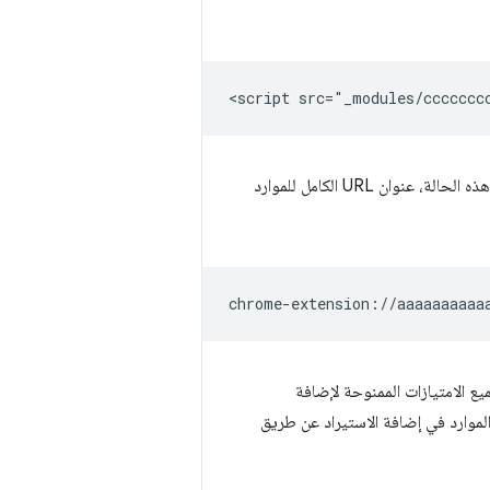
إذا كانت إضافة الاستيراد تتضمّن رقم التعريف "aaaaaaaaaaaaaaaaaaaaaaaaaaaaa"، في هذه الحالة، عنوان URL الكامل للموارد
يع الامتيازات الممنوحة لإضافة
الموارد في إضافة الاستيراد عن طريق