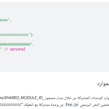
sion"
,
ccccccccccccccc"
},
dddddddddddddddd"
,
5"
// optional
موارد
ارد الوحدات المشتركة من خلال مسار محجوز
_modules/SHARED_MODULE_ID
تضمين النص البرمجي
foo.js