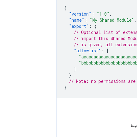
{
"version"
:
"1.0"
,
"name"
:
"My Shared Module"
,
"export"
:
{
// Optional list of exten
// import this Shared Mod
// is given, all extensio
"allowlist"
:
[
"aaaaaaaaaaaaaaaaaaaaaa
"bbbbbbbbbbbbbbbbbbbbbb
]
}
// Note: no permissions are
}
نة: