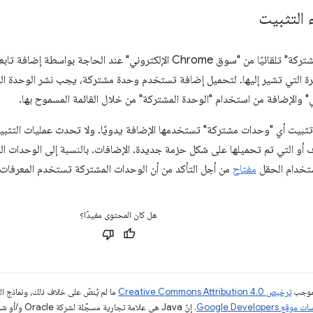
 التثبيت
يتم تثبيت "وحدة مشتركة" تلقائيًا من "سوق Chrome الإلكتروني" عند الحاج
يرة التي تشير إليها. لتحميل إضافة تستخدم وحدة مشتركة، يجب نشر الوحدة 
 تثبيت أي "وحدات مشتركة" تستخدمها الإضافة يدويًا. ولا تحدث عمليات التثبيت
و التي تم تحميلها على شكل حزمة جديدة. الإضافات. بالنسبة إلى الوحدات المشتر
تخدام الحقل
مفتاح
من أجل التأكد من أن الوحدات المشتركة تستخدم المعرفات
هل كان المحتوى مفيدًا؟
بموجب
ترخيص Creative Commons Attribution 4.0‏
ما لم يُنصّ على خلاف ذلك، ونماذج 
قع Google Developers‏
. إنّ Java هي علامة تجارية مسجَّلة لشركة Oracle و/أو شركائها التابعين.