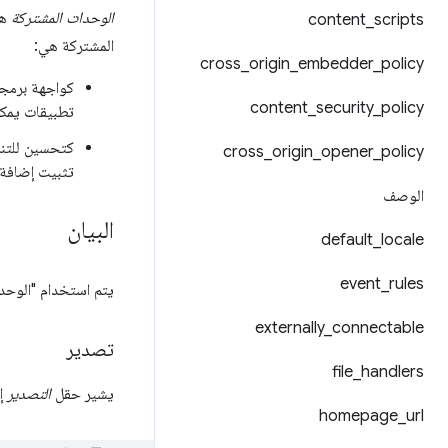
الوحدات المشتركة
هي
content
_
scripts
المشتركة هي:
cross
_
origin
_
embedder
_
policy
content
_
security
_
policy
تطبيقات يمكن
كتحسين للتنز
cross
_
origin
_
opener
_
policy
تثبيت إضافة ت
الوصف
البيان
default
_
locale
event
_
rules
يتم استخدام "الوحد
externally
_
connectable
تصدير
file
_
handlers
يشير حقل
التصدير
إل
homepage
_
url