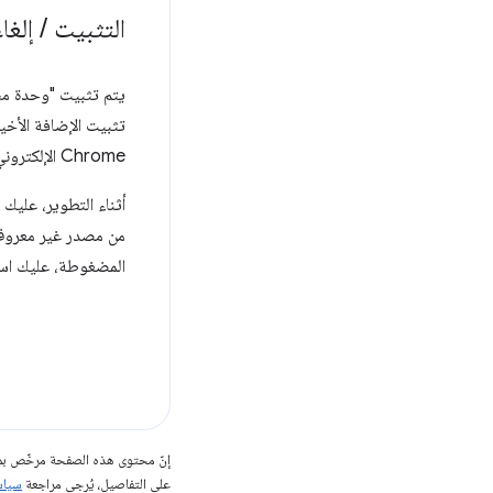
التثبيت
/
إلغاء
تثبيت الإضافة الأخ
Chrome الإلكتروني" والإضافة من استخدام "الوحدة المشتركة" من خلال القائمة المسموح بها.
أثناء التطوير، عليك
من مصدر غير معروف أ
المضغوطة، عليك اس
إنّ محتوى هذه الصفحة مرخّص 
على التفاصيل، يُرجى مراجعة
سياسات مو