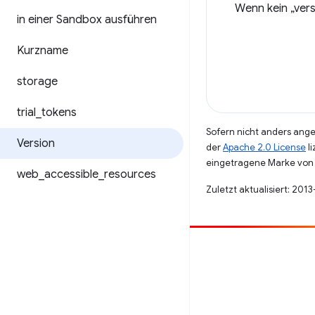
Wenn kein „ver
in einer Sandbox ausführen
Kurzname
storage
trial
_
tokens
Sofern nicht anders angeg
Version
der
Apache 2.0 License
li
eingetragene Marke von 
web
_
accessible
_
resources
Zuletzt aktualisiert: 201
Beitragen
Fehler melden
Offene Fragen ansehen