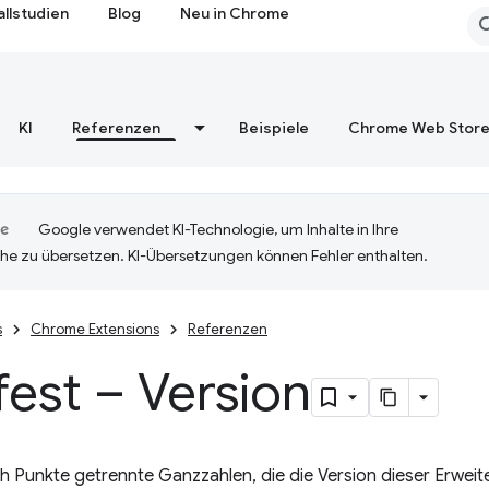
allstudien
Blog
Neu in Chrome
KI
Referenzen
Beispiele
Chrome Web Stor
Google verwendet KI-Technologie, um Inhalte in Ihre
he zu übersetzen. KI-Übersetzungen können Fehler enthalten.
s
Chrome Extensions
Referenzen
est – Version
rch Punkte getrennte Ganzzahlen, die die Version dieser Erweite