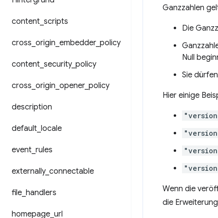
Hintergrund
Ganzzahlen gelt
content
_
scripts
Die Ganzza
cross
_
origin
_
embedder
_
policy
Ganzzahlen
Null begin
content
_
security
_
policy
Sie dürfen
cross
_
origin
_
opener
_
policy
Hier einige Beis
description
"version
default
_
locale
"version
event
_
rules
"version
"version
externally
_
connectable
Wenn die veröff
file
_
handlers
die Erweiterung
homepage
_
url