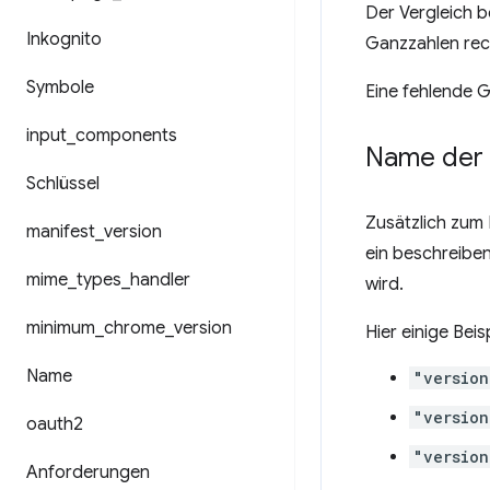
Der Vergleich b
Inkognito
Ganzzahlen recht
Symbole
Eine fehlende Gan
input
_
components
Name der 
Schlüssel
Zusätzlich zum
manifest
_
version
ein beschreibe
mime
_
types
_
handler
wird.
minimum
_
chrome
_
version
Hier einige Bei
Name
"version
"version
oauth2
"version
Anforderungen