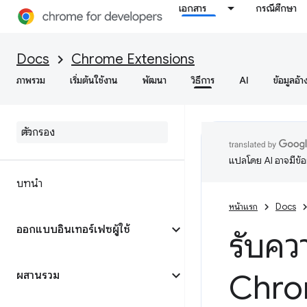
เอกสาร
กรณีศึกษา
Docs
Chrome Extensions
ภาพรวม
เริ่มต้นใช้งาน
พัฒนา
วิธีการ
AI
ข้อมูลอ้า
แปลโดย AI อาจมีข้
บทนำ
หน้าแรก
Docs
ออกแบบอินเทอร์เฟซผู้ใช้
รับคว
Chr
ผสานรวม