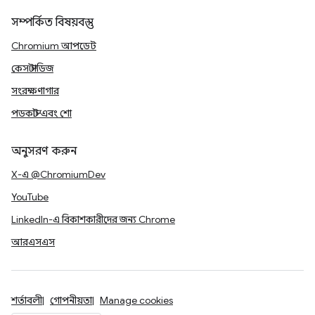
সম্পর্কিত বিষয়বস্তু
Chromium আপডেট
কেস স্টাডিজ
সংরক্ষণাগার
পডকাস্ট এবং শো
অনুসরণ করুন
X-এ @ChromiumDev
YouTube
LinkedIn-এ বিকাশকারীদের জন্য Chrome
আরএসএস
শর্তাবলী
গোপনীয়তা
Manage cookies