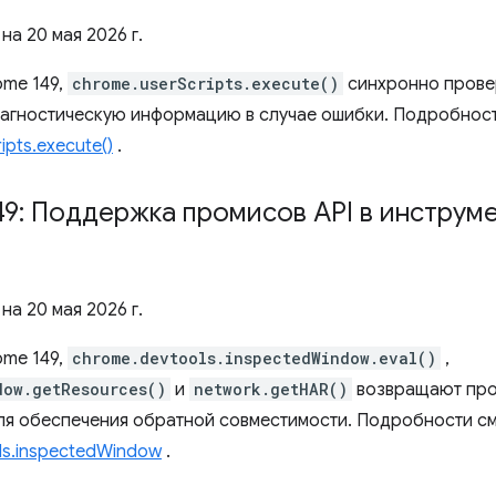
 на
20 мая 2026 г.
ome 149,
chrome.userScripts.execute()
синхронно провер
агностическую информацию в случае ошибки. Подробност
ipts.execute()
.
9: Поддержка промисов API в инструм
 на
20 мая 2026 г.
ome 149,
chrome.devtools.inspectedWindow.eval()
,
dow.getResources()
и
network.getHAR()
возвращают про
ля обеспечения обратной совместимости. Подробности см
ls.inspectedWindow
.