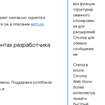
вка функции
структурир
ованного
яет синтаксис скрипта и
клонирован
и см. в описании
метода
ия для
расширений
Chrome для
обмена
ентах разработчика
сообщения
ми
Статья в
блоге:
Chrome
Web Store:
мисы. Поддержка коллбэков
более
. в
интеллектуа
льный и
быстрый