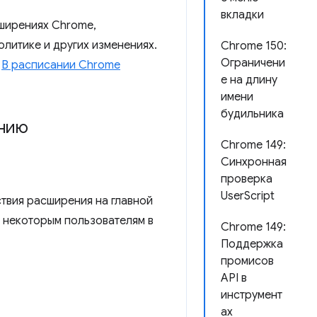
вкладки
сширениях Chrome,
олитике и других изменениях.
Chrome 150:
Ограничени
.
В расписании Chrome
е на длину
имени
будильника
анию
Chrome 149:
Синхронная
проверка
UserScript
ствия расширения на главной
 некоторым пользователям в
Chrome 149:
Поддержка
промисов
API в
инструмент
ах