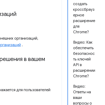
создать
кроссбрауз
изаций
ерное
расширение
для
Chrome?
внешних организаций,
Видео: Как
организаций
.
обеспечить
безопаснос
зрешения в вашем
ть ключей
API в
расширении
Chrome?
Видео:
ражается для пользователей
Ответы на
ваши
вопросы о