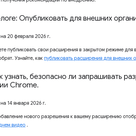
 получения рекомендаций по внедрению.
блоге: Опубликовать для внешних орган
 на
20 февраля 2026 г.
ете публиковать свои расширения в закрытом режиме для 
брят. Узнайте, как
публиковать расширения для внешних 
к узнать
,
безопасно ли запрашивать ра
ии Chrome
.
 на
14 января 2026 г.
добавление нового разрешения к вашему расширению отоб
днем видео
.