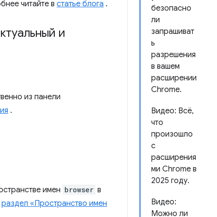
бнее читайте в
статье блога
.
безопасно
ли
ектуальный и
запрашиват
ь
разрешения
в вашем
расширении
Chrome.
венно из панели
ия
.
Видео: Всё,
что
произошло
с
расширения
ми Chrome в
2025 году.
ространстве имен
browser
в
Видео:
.
раздел «Пространство имен
Можно ли