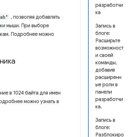
разработчи
ка
tab"
, позволяя добавлять
пки мыши. При выборе
Запись в
блоге:
дкам. Подробнее можно
Расширьте
возможност
и своей
ьника
команды,
добавив
расширенн
ые роли в
панели
ние в 1024 байта для имен
разработчи
одробнее можно узнать в
ка.
Запись в
блоге:
Разблокиро