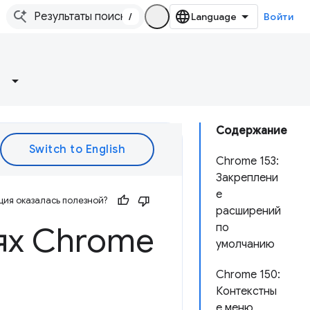
/
Войти
Содержание
Chrome 153:
Закреплени
е
ия оказалась полезной?
расширений
ях Chrome
по
умолчанию
Chrome 150:
Контекстны
е меню