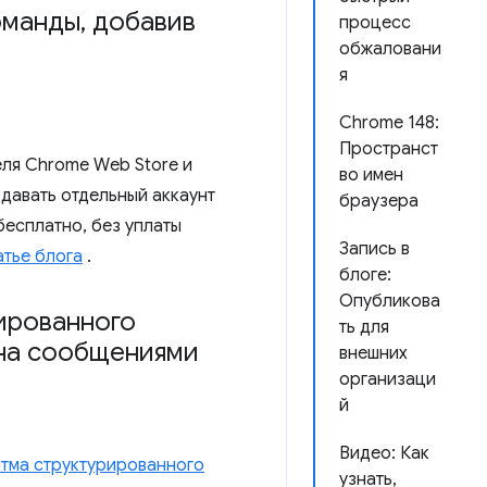
оманды
,
добавив
процесс
обжаловани
я
Chrome 148:
Пространст
еля Chrome Web Store и
во имен
здавать отдельный аккаунт
браузера
бесплатно, без уплаты
Запись в
атье блога
.
блоге:
Опубликова
рированного
ть для
ена сообщениями
внешних
организаци
й
Видео: Как
тма структурированного
узнать,