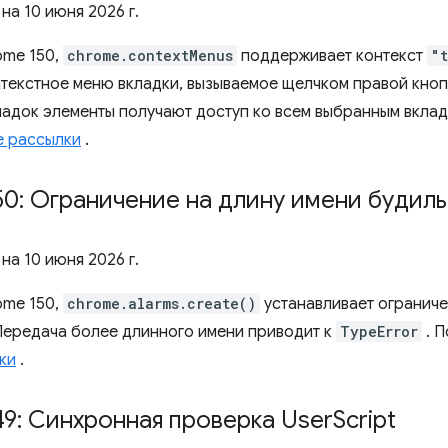
 на
10 июня 2026 г.
ome 150,
chrome.contextMenus
поддерживает контекст
"
нтекстное меню вкладки, вызываемое щелчком правой кно
ладок элементы получают доступ ко всем выбранным вкла
е рассылки
.
0: Ограничение на длину имени будил
 на
10 июня 2026 г.
ome 150,
chrome.alarms.create()
устанавливает ограниче
Передача более длинного имени приводит к
TypeError
. П
ки
.
9: Синхронная проверка User
Script