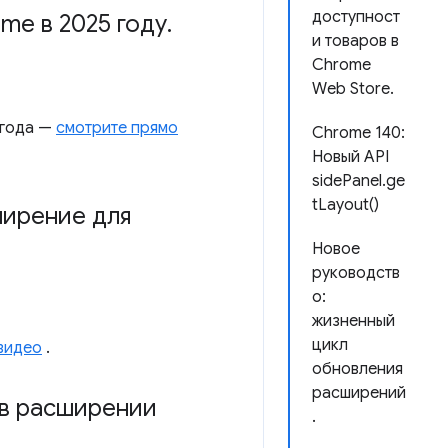
доступност
me в 2025 году
.
и товаров в
Chrome
Web Store.
 года —
смотрите прямо
Chrome 140:
Новый API
sidePanel.ge
tLayout()
ширение для
Новое
руководств
о:
жизненный
цикл
видео
.
обновления
расширений
 в расширении
.