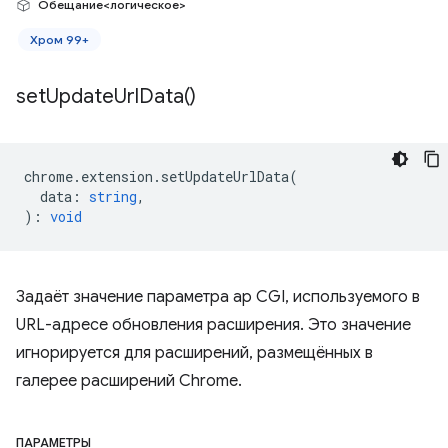
Обещание<логическое>
Хром 99+
set
Update
Url
Data(
)
chrome
.
extension
.
setUpdateUrlData
(
data
:
string
,
)
:
void
Задаёт значение параметра ap CGI, используемого в
URL-адресе обновления расширения. Это значение
игнорируется для расширений, размещённых в
галерее расширений Chrome.
ПАРАМЕТРЫ