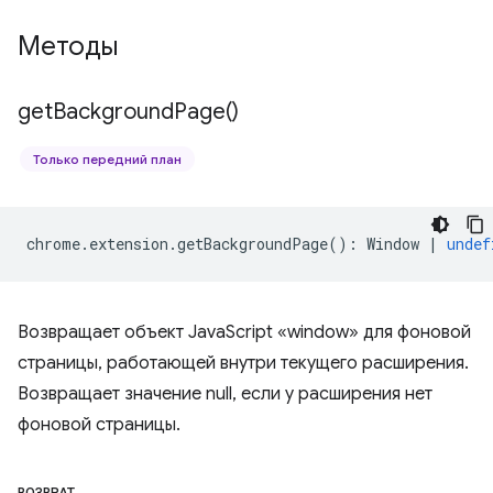
Методы
get
Background
Page(
)
Только передний план
chrome
.
extension
.
getBackgroundPage
()
:
Window
|
undef
Возвращает объект JavaScript «window» для фоновой
страницы, работающей внутри текущего расширения.
Возвращает значение null, если у расширения нет
фоновой страницы.