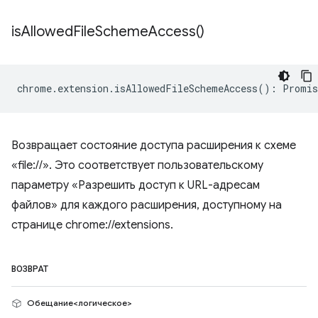
is
Allowed
File
Scheme
Access(
)
chrome
.
extension
.
isAllowedFileSchemeAccess
()
:
Promis
Возвращает состояние доступа расширения к схеме
«file://». Это соответствует пользовательскому
параметру «Разрешить доступ к URL-адресам
файлов» для каждого расширения, доступному на
странице chrome://extensions.
ВОЗВРАТ
Обещание<логическое>