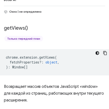
ВОЗВРАТ
Окно | не определено
get
Views(
)
Только передний план
chrome
.
extension
.
getViews
(
fetchProperties?
:
object
,
)
:
Window
[]
Возвращает массив объектов JavaScript «window»
для каждой из страниц, работающих внутри текущего
расширения.