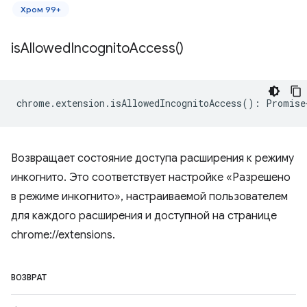
Хром 99+
is
Allowed
Incognito
Access(
)
chrome
.
extension
.
isAllowedIncognitoAccess
()
:
Promise
Возвращает состояние доступа расширения к режиму
инкогнито. Это соответствует настройке «Разрешено
в режиме инкогнито», настраиваемой пользователем
для каждого расширения и доступной на странице
chrome://extensions.
ВОЗВРАТ