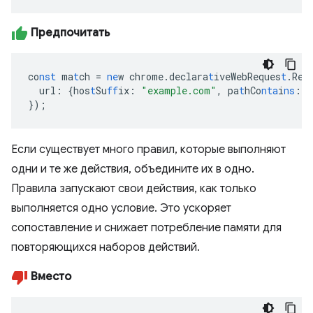
Предпочитать
co
nst
ma
t
ch
=
ne
w
chrome.declara
t
iveWebReques
t
.Req
url
:
{
hos
t
Su
ff
ix
:
"example.com"
,
pa
t
hCo
nta
i
ns
:
"
}
);
Если существует много правил, которые выполняют
одни и те же действия, объедините их в одно.
Правила запускают свои действия, как только
выполняется одно условие. Это ускоряет
сопоставление и снижает потребление памяти для
повторяющихся наборов действий.
Вместо