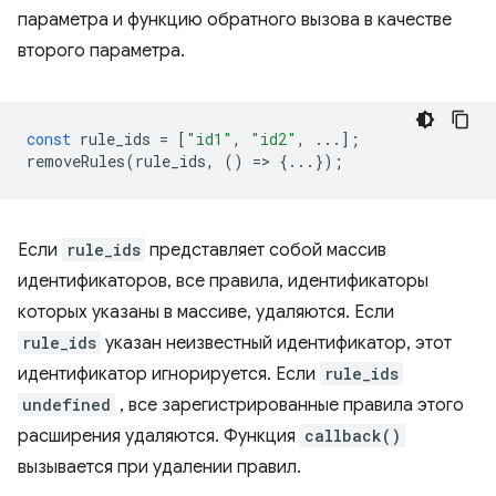
параметра и функцию обратного вызова в качестве
второго параметра.
const
rule_ids
=
[
"id1"
,
"id2"
,
...];
removeRules
(
rule_ids
,
()
=
>
{...});
Если
rule_ids
представляет собой массив
идентификаторов, все правила, идентификаторы
которых указаны в массиве, удаляются. Если
rule_ids
указан неизвестный идентификатор, этот
идентификатор игнорируется. Если
rule_ids
undefined
, все зарегистрированные правила этого
расширения удаляются. Функция
callback()
вызывается при удалении правил.