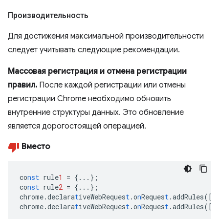
Производительность
Для достижения максимальной производительности
следует учитывать следующие рекомендации.
Массовая регистрация и отмена регистрации
правил.
После каждой регистрации или отмены
регистрации Chrome необходимо обновить
внутренние структуры данных. Это обновление
является дорогостоящей операцией.
Вместо
co
nst
rule
1
=
{
...
}
;
co
nst
rule
2
=
{
...
}
;
chrome.declara
t
iveWebReques
t
.o
n
Reques
t
.addRules(
[
r
chrome.declara
t
iveWebReques
t
.o
n
Reques
t
.addRules(
[
r