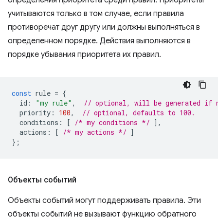
определения приоритета среди правил. Приоритеты
учитываются только в том случае, если правила
противоречат друг другу или должны выполняться в
определенном порядке. Действия выполняются в
порядке убывания приоритета их правил.
const
rule
=
{
id
:
"my rule"
,
// optional, will be generated if 
priority
:
100
,
// optional, defaults to 100.
conditions
:
[
/* my conditions */
],
actions
:
[
/* my actions */
]
};
Объекты событий
Объекты событий могут поддерживать правила. Эти
объекты событий не вызывают функцию обратного