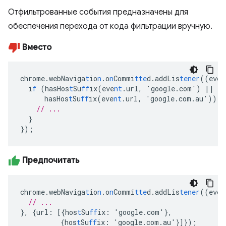
Отфильтрованные события предназначены для
обеспечения перехода от кода фильтрации вручную.
Вместо
chrome.webNaviga
t
io
n
.o
n
Commi
tte
d.addLis
tener
((eve
n
i
f
(hasHos
t
Su
ff
ix(eve
nt
.url
,
'google.com')
||
hasHos
t
Su
ff
ix(eve
nt
.url
,
'google.com.au'))
{
// ...
}
}
);
Предпочитать
chrome.webNaviga
t
io
n
.o
n
Commi
tte
d.addLis
tener
((eve
n
// ...
},
{
url
:
[{
hos
t
Su
ff
ix
:
'google.com'
},
{
hos
t
Su
ff
ix
:
'google.com.au'
}]}
);