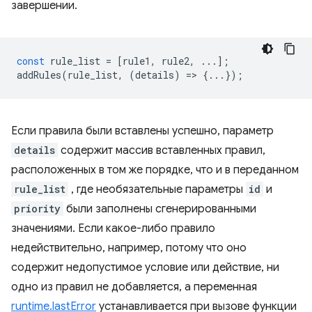
завершении.
const
rule_list
=
[
rule1
,
rule2
,
...];
addRules
(
rule_list
,
(
details
)
=
>
{...});
Если правила были вставлены успешно, параметр
details
содержит массив вставленных правил,
расположенных в том же порядке, что и в переданном
rule_list
, где необязательные параметры
id
и
priority
были заполнены сгенерированными
значениями. Если какое-либо правило
недействительно, например, потому что оно
содержит недопустимое условие или действие, ни
одно из правил не добавляется, а переменная
runtime.lastError
устанавливается при вызове функции