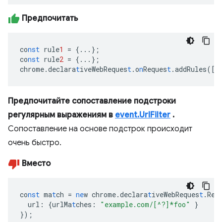
Предпочитать
co
nst
rule
1
=
{
...
}
;
co
nst
rule
2
=
{
...
}
;
chrome.declara
t
iveWebReques
t
.o
n
Reques
t
.addRules(
[
r
Предпочитайте сопоставление подстроки
регулярным выражениям в
event.UrlFilter
.
Сопоставление на основе подстрок происходит
очень быстро.
Вместо
co
nst
ma
t
ch
=
ne
w
chrome.declara
t
iveWebReques
t
.Req
url
:
{
urlMa
t
ches
:
"example.com/[^?]*foo"
}
}
);