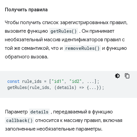
Получить правила
Чтобы получить список зарегистрированных правил,
вызовите функцию
getRules()
. Он принимает
необязательный массив идентификаторов правил с
той же семантикой, что и
removeRules()
и функцию
обратного вызова.
const
rule_ids
=
[
"id1"
,
"id2"
,
...];
getRules
(
rule_ids
,
(
details
)
=
>
{...});
Параметр
details
, передаваемый в функцию
callback()
относится к массиву правил, включая
заполненные необязательные параметры.