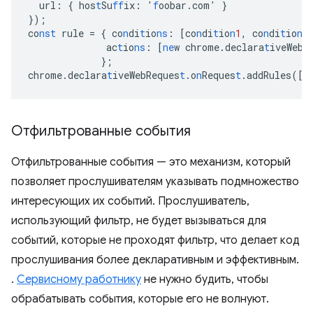
url
:
{
hos
t
Su
ff
ix
:
'
f
oobar.com'
}
}
);
co
nst
rule
=
{
co
n
di
t
io
ns
:
[
co
n
di
t
io
n
1
,
co
n
di
t
io
n
2
ac
t
io
ns
:
[
ne
w
chrome.declara
t
iveWebR
}
;
chrome.declara
t
iveWebReques
t
.o
n
Reques
t
.addRules(
[
r
Отфильтрованные события
Отфильтрованные события — это механизм, который
позволяет прослушивателям указывать подмножество
интересующих их событий. Прослушиватель,
использующий фильтр, не будет вызываться для
событий, которые не проходят фильтр, что делает код
прослушивания более декларативным и эффективным.
.
Сервисному работнику
не нужно будить, чтобы
обрабатывать события, которые его не волнуют.