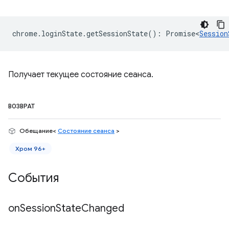
chrome
.
loginState
.
getSessionState
()
:
Promise<
Session
Получает текущее состояние сеанса.
ВОЗВРАТ
Обещание<
Состояние сеанса
>
Хром 96+
События
on
Session
State
Changed