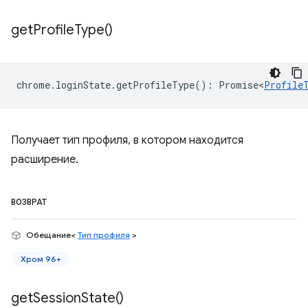
get
Profile
Type(
)
chrome
.
loginState
.
getProfileType
()
:
Promise<
Profile
Получает тип профиля, в котором находится
расширение.
ВОЗВРАТ
Обещание<
Тип профиля
>
Хром 96+
get
Session
State(
)