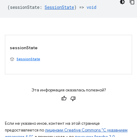
(
sessionState
:
SessionState
) =>
void
sessionState
SessionState
Эта информация оказалась полезной?
Если не указано иное, контент на этой странице
предоставляется по
лицензии Creative Commons "С указанием
авторства 4.0"
, а примеры кода – по
лицензии Apache 2.0
.