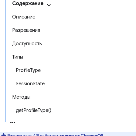
Содержание
Описание
Разрешения
Доступность
Типы
ProfileType
SessionState
Методы
getProfileType()
Важно:
этот API работает
только на ChromeOS
.