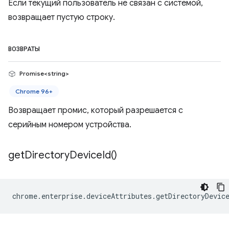
Если текущий пользователь не связан с системой,
возвращает пустую строку.
ВОЗВРАТЫ
Promise<string>
Chrome 96+
Возвращает промис, который разрешается с
серийным номером устройства.
get
Directory
Device
Id(
)
chrome
.
enterprise
.
deviceAttributes
.
getDirectoryDevic