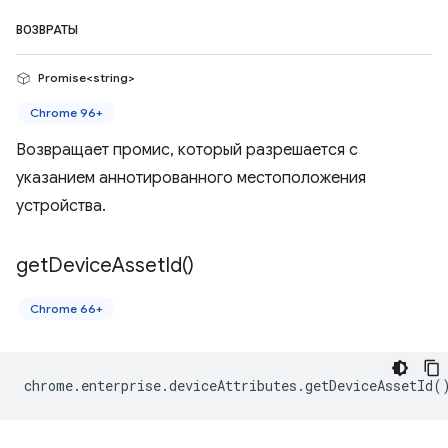
ВОЗВРАТЫ
Promise<string>
Chrome 96+
Возвращает промис, который разрешается с
указанием аннотированного местоположения
устройства.
get
Device
Asset
Id(
)
Chrome 66+
chrome
.
enterprise
.
deviceAttributes
.
getDeviceAssetId
(