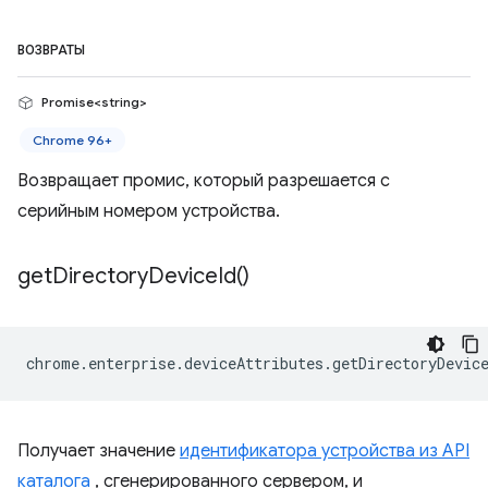
ВОЗВРАТЫ
Promise<string>
Chrome 96+
Возвращает промис, который разрешается с
серийным номером устройства.
get
Directory
Device
Id(
)
chrome
.
enterprise
.
deviceAttributes
.
getDirectoryDevic
Получает значение
идентификатора устройства из API
каталога
, сгенерированного сервером, и