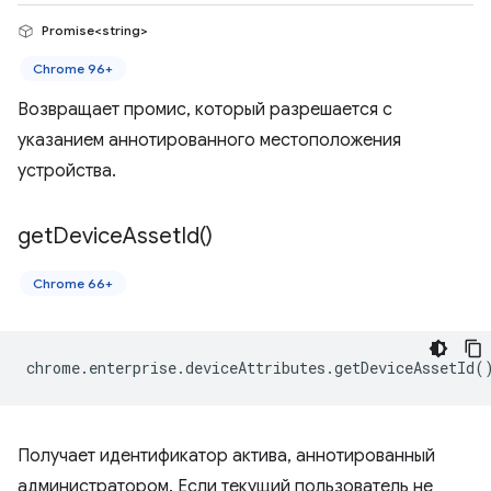
Promise<string>
Chrome 96+
Возвращает промис, который разрешается с
указанием аннотированного местоположения
устройства.
get
Device
Asset
Id(
)
Chrome 66+
chrome
.
enterprise
.
deviceAttributes
.
getDeviceAssetId
(
Получает идентификатор актива, аннотированный
администратором. Если текущий пользователь не