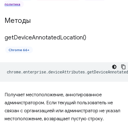
политика
Методы
get
Device
Annotated
Location(
)
Chrome 66+
chrome
.
enterprise
.
deviceAttributes
.
getDeviceAnnotate
Получает местоположение, аннотированное
администратором. Если текущий пользователь не
связан с организацией или администратор не указал
местоположение, возвращает пустую строку.