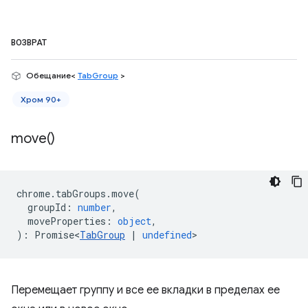
ВОЗВРАТ
Обещание<
TabGroup
>
Хром 90+
move(
)
chrome
.
tabGroups
.
move
(
groupId
:
number
,
moveProperties
:
object
,
)
:
Promise<
TabGroup
|
undefined
>
Перемещает группу и все ее вкладки в пределах ее