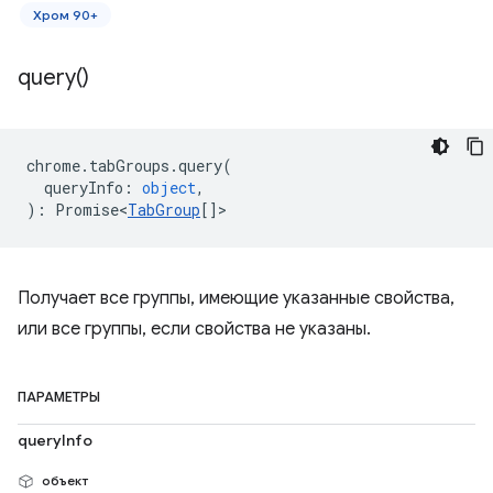
Хром 90+
query(
)
chrome
.
tabGroups
.
query
(
queryInfo
:
object
,
)
:
Promise<
TabGroup
[]
>
Получает все группы, имеющие указанные свойства,
или все группы, если свойства не указаны.
ПАРАМЕТРЫ
queryInfo
объект