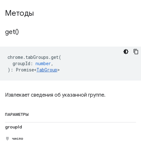
Методы
get(
)
chrome
.
tabGroups
.
get
(
groupId
:
number
,
)
:
Promise<
TabGroup
>
Извлекает сведения об указанной группе.
ПАРАМЕТРЫ
groupId
число