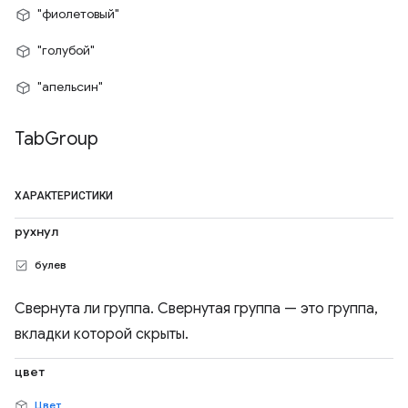
"фиолетовый"
"голубой"
"апельсин"
Tab
Group
ХАРАКТЕРИСТИКИ
рухнул
булев
Свернута ли группа. Свернутая группа — это группа,
вкладки которой скрыты.
цвет
Цвет