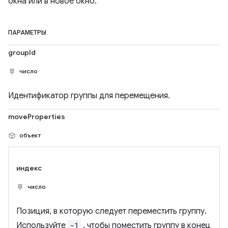
окна или в новое окно.
ПАРАМЕТРЫ
groupId
число
Идентификатор группы для перемещения.
moveProperties
объект
индекс
число
Позиция, в которую следует переместить группу.
Используйте
-1
, чтобы поместить группу в конец