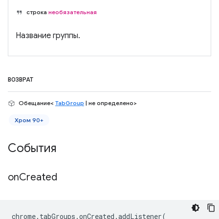
строка
необязательная
Название группы.
ВОЗВРАТ
Обещание<
TabGroup
| не определено>
Хром 90+
События
on
Created
chrome
.
tabGroups
.
onCreated
.
addListener
(