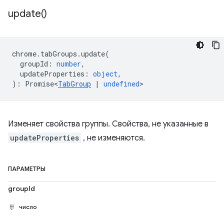
update(
)
chrome
.
tabGroups
.
update
(
groupId
:
number
,
updateProperties
:
object
,
)
:
Promise<
TabGroup
|
undefined
>
Изменяет свойства группы. Свойства, не указанные в
updateProperties
, не изменяются.
ПАРАМЕТРЫ
groupId
число