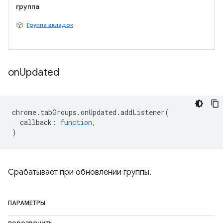
группа
Группа вкладок
on
Updated
chrome
.
tabGroups
.
onUpdated
.
addListener
(
callback
:
function
,
)
Срабатывает при обновлении группы.
ПАРАМЕТРЫ
перезвонить