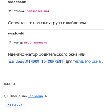
заголовок
строка
необязательная
Сопоставьте названия групп с шаблоном.
windowId
номер
необязательно
Идентификатор родительского окна или
windows.WINDOW_ID_CURRENT
для
текущего окна
.
ВОЗВРАТ
Обещание<
TabGroup
[]>
Хром 90+