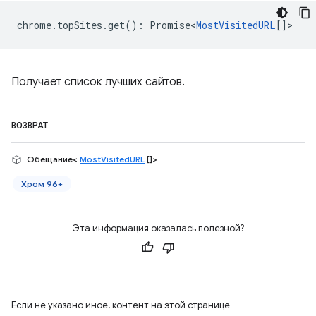
chrome
.
topSites
.
get
()
:
Promise<
MostVisitedURL
[]
>
Получает список лучших сайтов.
ВОЗВРАТ
Обещание<
MostVisitedURL
[]>
Хром 96+
Эта информация оказалась полезной?
Если не указано иное, контент на этой странице