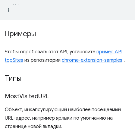
...
}
Примеры
Чтобы опробовать этот API, установите
пример API
topSites
из репозитория
chrome-extension-samples
.
Типы
Most
Visited
URL
Объект, инкапсулирующий наиболее посещаемый
URL-адрес, например ярлыки по умолчанию на
странице новой вкладки.