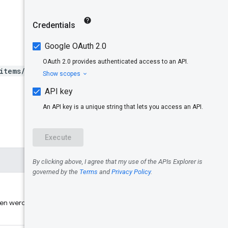
Autorisierun
gsbereiche
ItemRevision
Status
items/*}:fetchStatus
Distribution
Channel
Testen!
en werden soll, im Format