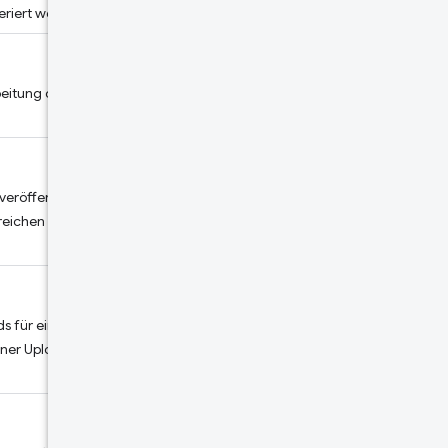
neriert werden kann.
eitung des Artikels. Wird
veröffentlicht werden soll. Wird
reichen Veröffentlichung nicht zur
s für ein Element. Wird nur
oner Upload für das Element