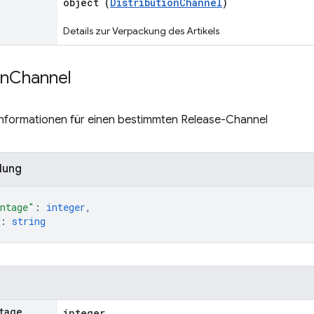
object (
DistributionChannel
)
Details zur Verpackung des Artikels
on
Channel
sinformationen für einen bestimmten Release-Channel
lung
ntage"
: 
integer
,
: 
string
tage
integer