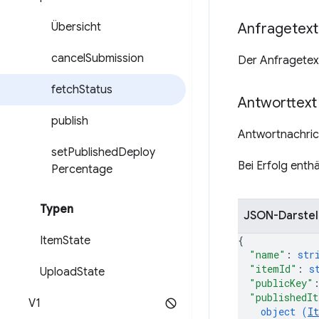
Übersicht
Anfragetext
cancel
Submission
Der Anfragetext
fetch
Status
Antworttext
publish
Antwortnachric
set
Published
Deploy
Bei Erfolg enth
Percentage
Typen
JSON-Darstel
Item
State
{
"name"
: 
str
"itemId"
: 
s
Upload
State
"publicKey"
"publishedIt
V1
object (
I