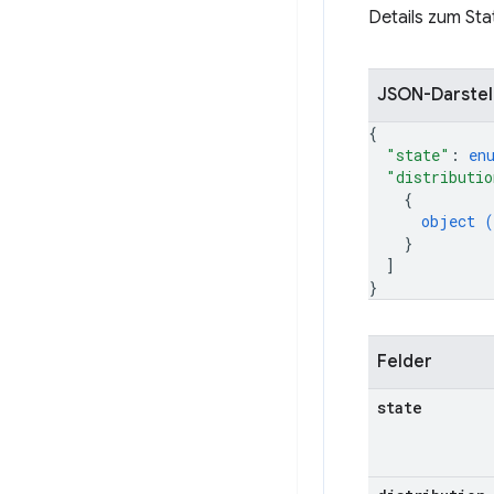
Details zum Stat
JSON-Darstel
{
"state"
: 
en
"distributio
{
object (
}
]
}
Felder
state