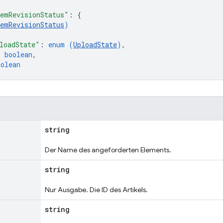
emRevisionStatus"
: 
{
temRevisionStatus
)
loadState"
: 
enum (
UploadState
)
,
: 
boolean
,
oolean
string
Der Name des angeforderten Elements.
string
Nur Ausgabe. Die ID des Artikels.
string