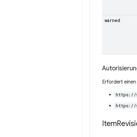
warned
Autorisieru
Erfordert eine
https://
https://
Item
Revis