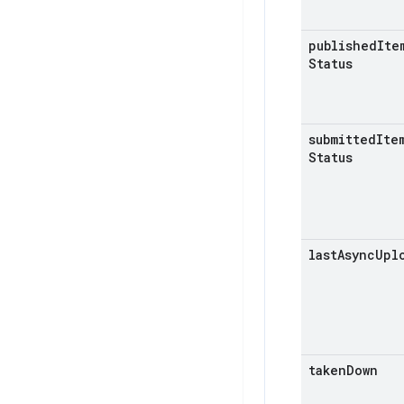
published
Ite
Status
submitted
Ite
Status
last
Async
Upl
taken
Down