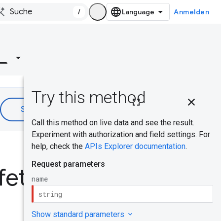
/
Anmelden
e
Auf dieser
Seite
HTTP-
Anfrage
War das hilfreich?
Pfadparame
fetch
ter
Anfragetext
Antworttext