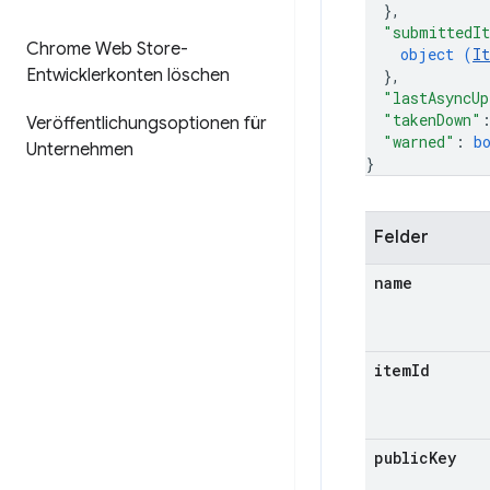
}
,
"submittedIt
Chrome Web Store-
object (
I
Entwicklerkonten löschen
}
,
"lastAsyncUp
"takenDown"
Veröffentlichungsoptionen für
"warned"
: 
b
Unternehmen
}
Felder
name
item
Id
public
Key