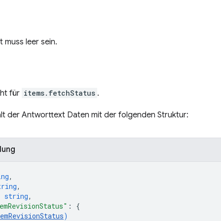
 muss leer sein.
ht für
items.fetchStatus
.
ält der Antworttext Daten mit der folgenden Struktur:
lung
ing
,
tring
,
: 
string
,
emRevisionStatus"
: 
{
temRevisionStatus
)