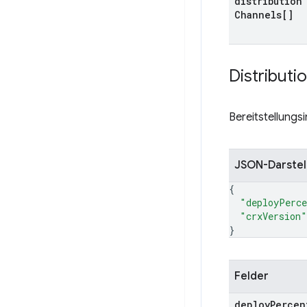
distribution
Channels[]
Distributi
Bereitstellung
JSON-Darstel
{
"deployPerce
"crxVersion"
}
Felder
deploy
Percen