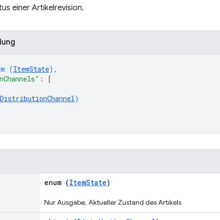
us einer Artikelrevision.
lung
um (
ItemState
)
,
nChannels"
: 
[
DistributionChannel
)
enum (
ItemState
)
Nur Ausgabe. Aktueller Zustand des Artikels