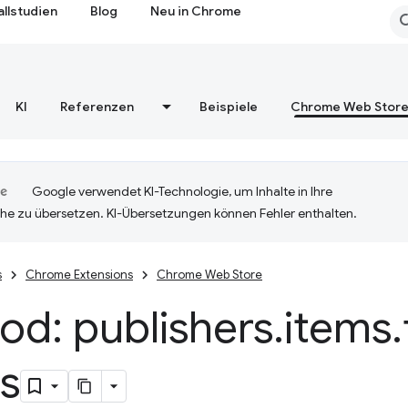
allstudien
Blog
Neu in Chrome
KI
Referenzen
Beispiele
Chrome Web Stor
Google verwendet KI-Technologie, um Inhalte in Ihre
he zu übersetzen. KI-Übersetzungen können Fehler enthalten.
s
Chrome Extensions
Chrome Web Store
od: publishers
.
items
.
s