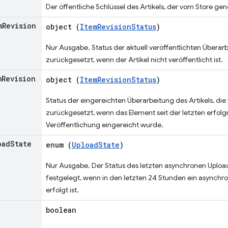
Der öffentliche Schlüssel des Artikels, der vom Store ge
m
Revision
object (
ItemRevisionStatus
)
Nur Ausgabe. Status der aktuell veröffentlichten Überarb
zurückgesetzt, wenn der Artikel nicht veröffentlicht ist.
m
Revision
object (
ItemRevisionStatus
)
Status der eingereichten Überarbeitung des Artikels, die 
zurückgesetzt, wenn das Element seit der letzten erfolg
Veröffentlichung eingereicht wurde.
oad
State
enum (
UploadState
)
Nur Ausgabe. Der Status des letzten asynchronen Upload
festgelegt, wenn in den letzten 24 Stunden ein asynchr
erfolgt ist.
boolean