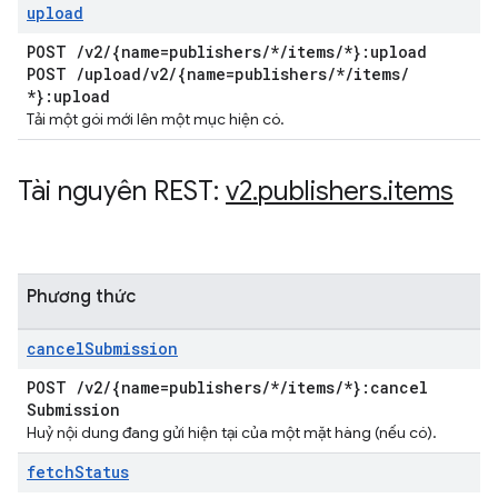
upload
POST
/
v2
/
{name=publishers
/
*
/
items
/
*}:upload
POST
/
upload
/
v2
/
{name=publishers
/
*
/
items
/
*}:upload
Tải một gói mới lên một mục hiện có.
Tài nguyên REST:
v2
.
publishers
.
items
Phương thức
cancel
Submission
POST
/
v2
/
{name=publishers
/
*
/
items
/
*}:cancel
Submission
Huỷ nội dung đang gửi hiện tại của một mặt hàng (nếu có).
fetch
Status