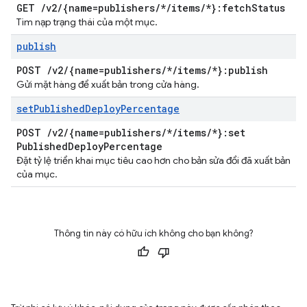
GET
/
v2
/
{name=publishers
/
*
/
items
/
*}:fetch
Status
Tìm nạp trạng thái của một mục.
publish
POST
/
v2
/
{name=publishers
/
*
/
items
/
*}:publish
Gửi mặt hàng để xuất bản trong cửa hàng.
set
Published
Deploy
Percentage
POST
/
v2
/
{name=publishers
/
*
/
items
/
*}:set
Published
Deploy
Percentage
Đặt tỷ lệ triển khai mục tiêu cao hơn cho bản sửa đổi đã xuất bản
của mục.
Thông tin này có hữu ích không cho bạn không?