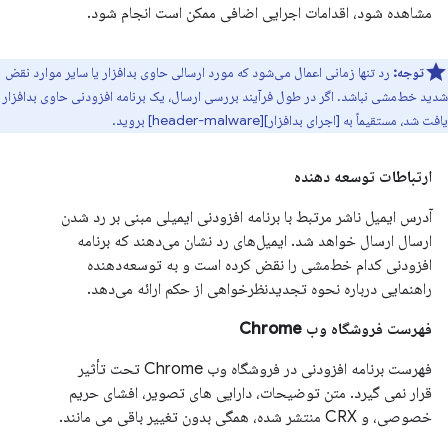
مشاهده شود، اقدامات اجرایی اضافی ممکن است انجام شود.
توجه:
رد تنها زمانی اعمال می‌شود که مورد ارسالی حاوی بدافزار یا سایر موارد نقض
شدید خط‌مشی نباشد. اگر در طول فرآیند بررسی ارسال، یک برنامه افزودنی حاوی بدافزار
یافت شد، مستقیماً به [اجرای بدافزار][header-malware] بروید.
ارتباطات توسعه دهنده
آدرس ایمیل ناشر مرتبط با برنامه افزودنی ایمیلی مبنی بر رد شدن
ارسال ارسال خواهد شد. ایمیل‌های رد نشان می‌دهند که برنامه
افزودنی کدام خط‌مشی را نقض کرده است و به توسعه‌دهنده
راهنمایی درباره نحوه تجدیدنظرخواهی از حکم ارائه می‌دهد.
فهرست فروشگاه وب Chrome
فهرست برنامه افزودنی در فروشگاه وب Chrome تحت تأثیر
قرار نمی گیرد. متن توضیحات، دارایی های تصویر، افشای حریم
خصوصی، و CRX منتشر شده، همگی بدون تغییر باقی می مانند.