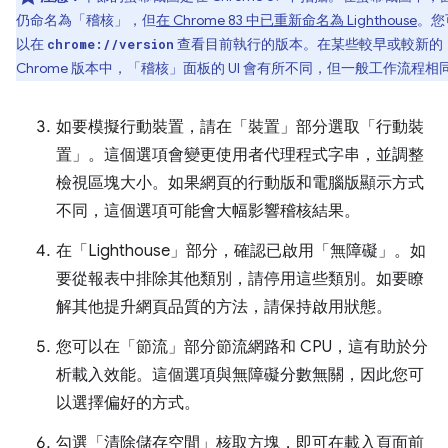
仍命名為「稽核」
，但
在 Chrome 83 中已重新命名為 Lighthouse
。您
以在
查看目前執行的版本。在某些較早或較新的
chrome://version
Chrome 版本中，「稽核」
面板的 UI 會有所不同，但一般工作流程相
如要模擬行動裝置，請在「裝置」
部分選取「行動裝
置」
。這個選項會變更使用者代理程式字串，並調整
檢視區塊大小。如果網頁的行動版和電腦版顯示方式
不同，這個選項可能會大幅影響稽核結果。
在「Lighthouse」
部分，確認已啟用「無障礙」
。如
要從報表中排除其他類別，請停用這些類別。如要瞭
解其他提升網頁品質的方法，請保持啟用狀態。
您可以在「節流」
部分節流網路和 CPU，這有助於分
析載入效能。這個選項與無障礙分數無關，因此您可
以選擇偏好的方式。
勾選「清除儲存空間」
核取方塊，即可在載入頁面前