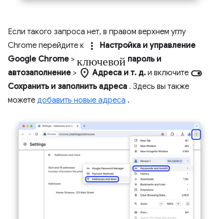
Если такого запроса нет, в правом верхнем углу
more_vert
Chrome перейдите к
Настройка и управление
ключевой
Google Chrome
>
пароль и
location_on
toggle_on
автозаполнение
>
Адреса и т. д.
и включите
Сохранить и заполнить адреса
. Здесь вы также
можете
добавить новые адреса
.