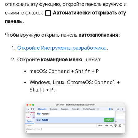
отключить эту функцию, откройте панель вручную и
check_box_outline_blank
снимите флажок
Автоматически открывать эту
панель
.
Чтобы вручную открыть панель
автозаполнения
:
Откройте Инструменты разработчика
.
Откройте
командное меню
, нажав:
macOS:
Command
+
Shift
+
P
Windows, Linux, ChromeOS:
Control
+
Shift
+
P.