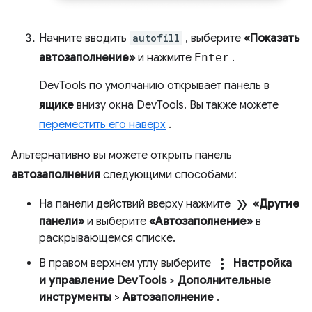
Начните вводить
autofill
, выберите
«Показать
автозаполнение»
и нажмите
Enter
.
DevTools по умолчанию открывает панель в
ящике
внизу окна DevTools. Вы также можете
переместить его наверх
.
Альтернативно вы можете открыть панель
автозаполнения
следующими способами:
double_arrow
На панели действий вверху нажмите
«Другие
панели»
и выберите
«Автозаполнение»
в
раскрывающемся списке.
more_vert
В правом верхнем углу выберите
Настройка
и управление DevTools
>
Дополнительные
инструменты
>
Автозаполнение
.