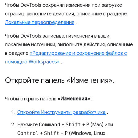
Чтобы DevTools сохранял изменения при загрузке
страниц, выполните действия, описанные в разделе
Локальные переопределения
.
Чтобы DevTools записывал изменения в ваши
локальные источники, выполните действия, описанные
в разделе
«Редактирование и сохранение файлов с
помощью Workspaces»
.
Откройте панель «Изменения»
.
Чтобы открыть панель
«Изменения»
:
Откройте Инструменты разработчика
.
Нажмите
Command
+
Shift
+
P
(Mac) или
Control
+
Shift
+
P
(Windows, Linux,