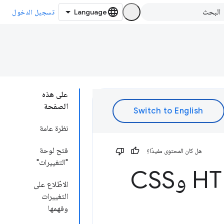
تسجيل الدخول
على هذه
الصفحة
نظرة عامة
فتح لوحة
هل كان المحتوى مفيدًا؟
"التغييرات"
التغييرات: تتبُّع التغييرات في HTML وCSS
الاطّلاع على
التغييرات
وفهمها