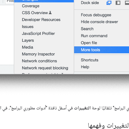
لبرامج" تلقائيًا لوحة
التغييرات
في أسفل نافذة "أدوات مطوري البرامج"، في
ا
التغييرات وفهمها