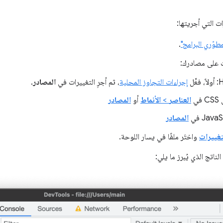
ات التي أجريتها:
طوّري البرامج"
.
ت على مصادرك:
ِّل
إجراءات التجاوز المحلية
، ثم أجرِ التغييرات في
المصادر
.
في
العناصر
>
الأنماط
أو
المصادر
Java في
المصادر
تغييرات
واختَر ملفًا في يسار اللوحة.
الناتج الذي يُبرز ما يلي: