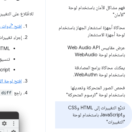
فهم مشاكل الأمان باستخدام لوحة
للاطّلاع على التغيير
"الأمان"
افتح "أدوات م
محاكاة أجهزة استشعار الجهاز باستخدام
لوحة أجهزة الاستشعار
إجراء تغييرا
عرض مقاييس Web Audio API
HTML: أولاً، فع
باستخدام لوحة Web
Audio
تنسيق CSS 
يمكنك محاكاة برامج المصادقة
Script
باستخدام لوحة Web
Authn
.
افتح لوحة
ال
فحص الصور المتحركة وتعديلها
راجِع
diff
باستخدام لوحة "الرسوم المتحركة"
تتبُّع التغييرات إلى HTML وCSS
وJava
Script باستخدام لوحة
"التغييرات"