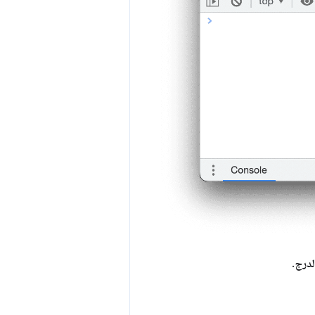
لدرج
.