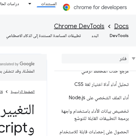
المستندات
دراسات الحال
نظرة عامة
تحليل أداء وقت التشغيل
Chrome DevTools
Docs
DevTools
البدء
تطبيقات المساعدة المستندة إلى الذكاء الاصطناعي
إضافة تعليقات توضيحية إلى نتائج
الأداء ومشاركتها
مرجع الميزات
مرجع حدث المخطط الزمني
المفضّلة، وقد تتضمّن ب
تحليل أداء أداة اختيار لغة CSS
الصفحة الرئيسية
cs
أداء الملف الشخصي على Node
js
.
تخصيص بيانات الأداء باستخدام واجهة
برمجة التطبيقات القابلة للتوسّع
وJava
cript
الحصول على إحصاءات قابلة للاستخدام