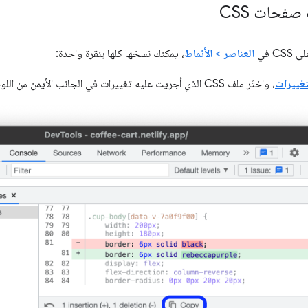
فحات CSS
C في
العناصر
>
الأنماط
، يمكنك نسخها كلها بنقرة واحدة:
تغييرات
، واختَر ملف CSS الذي أجريت عليه تغييرات في الجانب الأيمن من اللوحة.