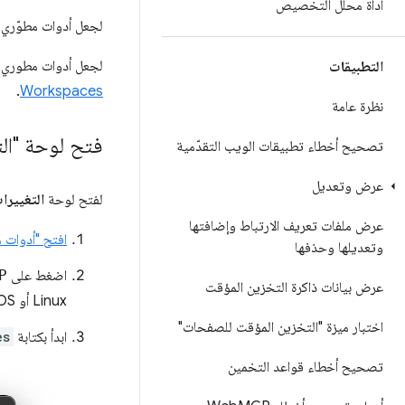
أداة محلّل التخصيص
لجعل أدوات مطوّري ا
لجعل أدوات مطوري ال
التطبيقات
.
Workspaces
نظرة عامة
فتح لوحة "الت
تصحيح أخطاء تطبيقات الويب التقدّمية
عرض وتعديل
لفتح لوحة
التغييرا
عرض ملفات تعريف الارتباط وإضافتها
افتح "أدوات م
وتعديلها وحذفها
اضغط على
P
عرض بيانات ذاكرة التخزين المؤقت
Linux أو ChromeOS) لفتح
اختبار ميزة "التخزين المؤقت للصفحات"
ابدأ بكتابة
es
تصحيح أخطاء قواعد التخمين