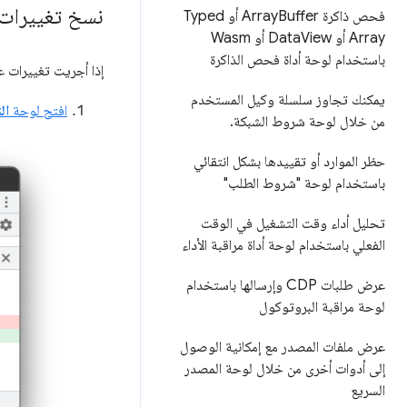
نسخ تغييرات ص
فحص ذاكرة Array
Buffer أو Typed
Array أو Data
View أو Wasm
باستخدام لوحة أداة فحص الذاكرة
إذا أجريت تغييرات على SS
يمكنك تجاوز سلسلة وكيل المستخدم
افتح لوحة
ال
من خلال لوحة شروط الشبكة
.
حظر الموارد أو تقييدها بشكل انتقائي
باستخدام لوحة "شروط الطلب"
تحليل أداء وقت التشغيل في الوقت
الفعلي باستخدام لوحة أداة مراقبة الأداء
عرض طلبات CDP وإرسالها باستخدام
لوحة مراقبة البروتوكول
عرض ملفات المصدر مع إمكانية الوصول
إلى أدوات أخرى من خلال لوحة المصدر
السريع