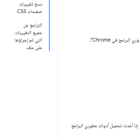
نسخ تغييرات
صفحات CSS
التراجع عن
جميع التغييرات
برامج في Chrome".
التي تم إجراؤها
على ملف
التغييرات التي تُجريها داخل "أدوات مطوّري البرامج في Chrome". إذا أعدت تحميل أدوات مطوري البرامج