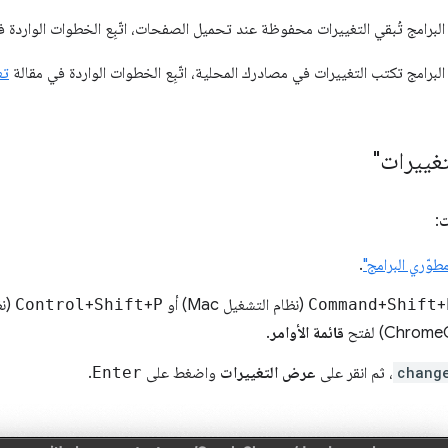
لبرامج تُبقي التغييرات محفوظة عند تحميل الصفحات، اتّبِع الخطوات الواردة 
برامج تكتب التغييرات في مصادرك المحلية، اتّبِع الخطوات الواردة في مقالة
تع
غييرات"
ت
:
طوّري البرامج"
.
+
Shift
+
Command
(نظام التشغيل Mac) أو
P
+
Shift
+
Control
قائمة الأوامر
.
chang
، ثم انقر على
عرض التغييرات
واضغط على
Enter
.