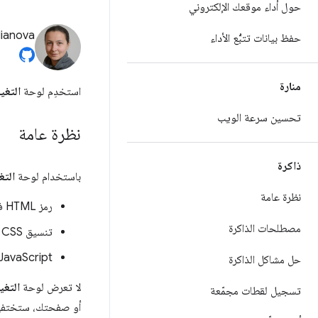
حول أداء موقعك الإلكتروني
lianova
حفظ بيانات تتبُّع الأداء
منارة
استخدِم لوحة
التغي
تحسين سرعة الويب
نظرة عامة
ذاكرة
باستخدام لوحة
التغ
نظرة عامة
رمز HTML في
مصطلحات الذاكرة
تنسيق CSS في
JavaScript في
حل مشاكل الذاكرة
لا تعرض لوحة
التغي
تسجيل لقطات مجمّعة
أو صفحتك، ستختفي 