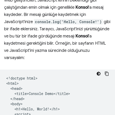
Web geliştiricileri, JavaScript'lerinin beklendiği gibi
çalıştığından emin olmak için genellikle
Konsol
'a mesaj
kaydeder. Bir mesajı günlüğe kaydetmek için
JavaScript'inize
console.log('Hello, Console!')
gibi
bir ifade eklersiniz. Tarayıcı, JavaScript'inizi yürüttüğünde
ve bu tür bir ifade gördüğünde mesajı
Konsol
'a
kaydetmesi gerektiğini bilir. Örneğin, bir sayfanın HTML
ve JavaScript'ini yazma sürecinde olduğunuzu
varsayalım:
<!doctype html>

<html>

  <head>

    <title>Console Demo</title>

  </head>

  <body>

    <h1>Hello, World!</h1>

    <script>
