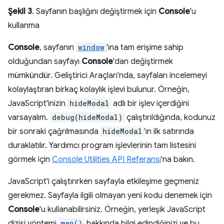
Şekil 3
. Sayfanın başlığını değiştirmek için
Console
'u
kullanma
Console
, sayfanın
window
'ına tam erişime sahip
olduğundan sayfayı
Console
'dan değiştirmek
mümkündür. Geliştirici Araçları'nda, sayfaları incelemeyi
kolaylaştıran birkaç kolaylık işlevi bulunur. Örneğin,
JavaScript'inizin
hideModal
adlı bir işlev içerdiğini
varsayalım.
debug(hideModal)
çalıştırıldığında, kodunuz
bir sonraki çağrılmasında
hideModal
'ın ilk satırında
duraklatılır. Yardımcı program işlevlerinin tam listesini
görmek için
Console Utilities API Referansı
'na bakın.
JavaScript'i çalıştırırken sayfayla etkileşime geçmeniz
gerekmez. Sayfayla ilgili olmayan yeni kodu denemek için
Console
'u kullanabilirsiniz. Örneğin, yerleşik JavaScript
dizisi yöntemi
map()
hakkında bilgi edindiğinizi ve bu