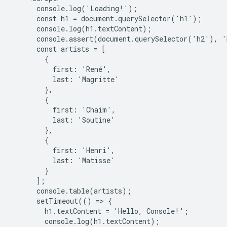
      console.log('Loading!');

      const h1 = document.querySelector('h1');

      console.log(h1.textContent);

      console.assert(document.querySelector('h2'), '
      const artists = [

        {

          first: 'René',

          last: 'Magritte'

        },

        {

          first: 'Chaim',

          last: 'Soutine'

        },

        {

          first: 'Henri',

          last: 'Matisse'

        }

      ];

      console.table(artists);

      setTimeout(() => {

        h1.textContent = 'Hello, Console!';

        console.log(h1.textContent);
