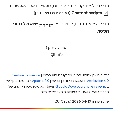
כדי לכלול את קוד התוסף בדוח, מפעילים את האפשרות
check_box
Content scripts
(סקריפטים של תוכן).
הורדה
כדי לייצא את הדוח, לוחצים על
ייצוא של נתוני
הכיסוי
.
המידע עזר לך?
אלא אם צוין אחרת, התוכן של דף זה הוא ברישיון
Creative Commons
Attribution 4.0
ודוגמאות הקוד הן ברישיון
Apache 2.0
. לפרטים, ניתן לעיין
ב
מדיניות האתר Google Developers‏
.‏ Java הוא סימן מסחרי רשום של
חברת Oracle ו/או של השותפים העצמאיים שלה.
עדכון אחרון: 2026-04-13 (שעון UTC).