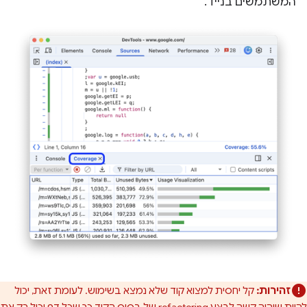
המשתמשים בנייד.
זהירות:
קל יחסית למצוא קוד שלא נמצא בשימוש. לעומת זאת, יכול
להיות שיהיה קשה לבצע refactoring של בסיס הקוד כך שכל דף יכיל רק את