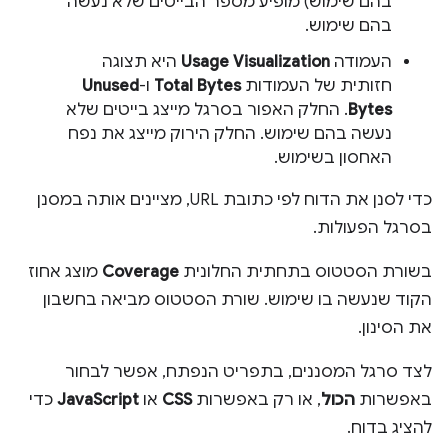
בהם שימוש) מופיע מספר הבייטים שלא נעשה
בהם שימוש.
העמודה
Usage Visualization
היא תצוגה
חזותית של העמודות
Total Bytes
ו-
Unused
Bytes
. החלק האפור בסרגל מייצג בייטים שלא
נעשה בהם שימוש. החלק הירוק מייצג את נפח
האחסון בשימוש.
כדי לסנן את הדוח לפי כתובת URL, מציינים אותה במסנן
בסרגל הפעולות.
בשורת הסטטוס בתחתית החלונית
Coverage
מוצג אחוז
הקוד שנעשה בו שימוש. שורת הסטטוס מביאה בחשבון
את הסינון.
לצד סרגל המסננים, בתפריט הנפתח, אפשר לבחור
באפשרות
הכול
, או רק באפשרות
CSS
או
JavaScript
כדי
להציג בדוח.