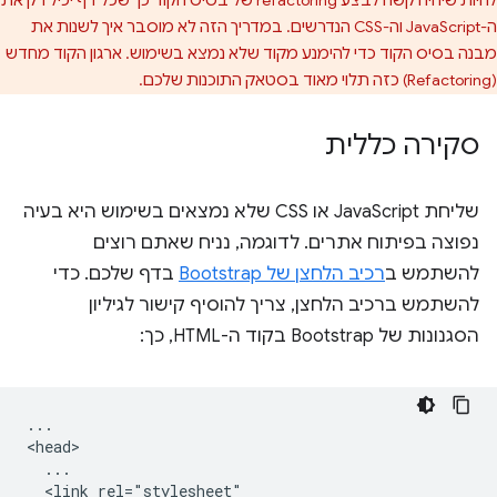
ה-JavaScript וה-CSS הנדרשים. במדריך הזה לא מוסבר איך לשנות את
מבנה בסיס הקוד כדי להימנע מקוד שלא נמצא בשימוש. ארגון הקוד מחדש
(Refactoring) כזה תלוי מאוד בסטאק התוכנות שלכם.
סקירה כללית
שליחת JavaScript או CSS שלא נמצאים בשימוש היא בעיה
נפוצה בפיתוח אתרים. לדוגמה, נניח שאתם רוצים
להשתמש ב
רכיב הלחצן של Bootstrap
בדף שלכם. כדי
להשתמש ברכיב הלחצן, צריך להוסיף קישור לגיליון
הסגנונות של Bootstrap בקוד ה-HTML, כך:
...

<head>

  ...

  <link rel="stylesheet"
