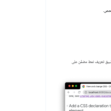
حص
.
تطبيق تعريف نمط مضمّن على