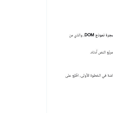
رة نموذج DOM
، والذي من
بّع النص أدناه.
ة في الخطوة الأولى، اطّلِع على