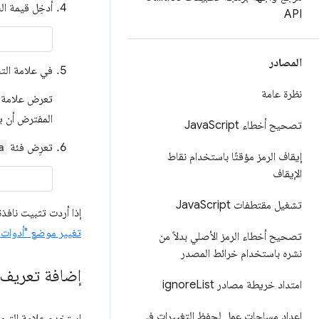
أدخِل قيمة ال
API
المصادر
في علامة ال
نظرة عامة
تعرض علامة 
المفترض أن ي
تصحيح أخطاء Java
Script
تعرِض فئة
a
إيقاف الرمز مؤقتًا باستخدام نقاط
الإيقاف
تشغيل مقتطفات Java
Script
إذا أردت تثبيت نافذ
تغيير موضع "أدوات م
تصحيح أخطاء الرمز الأصلي بدلاً من
نشره باستخدام خرائط المصدر
إضافة تعريف CSS إلى عنص
امتداد خريطة مصادر ignore
List
إعداد مساحات عمل لحفظ التغييرات في
استخدِم علامة التب