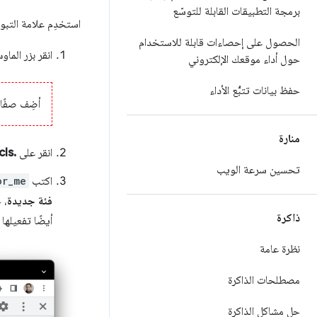
برمجة التطبيقات القابلة للتوسّع
استخدِم علامة التب
الحصول على إحصاءات قابلة للاستخدام
انقر بزر الما
حول أداء موقعك الإلكتروني
حفظ بيانات تتبُّع الأداء
أضِف صفًا إ
منارة
انقر على
.cls
تحسين سرعة الويب
اكتب
or_me
فئة جديدة
، 
ذاكرة
أيضًا تفعيلها 
نظرة عامة
مصطلحات الذاكرة
حل مشاكل الذاكرة