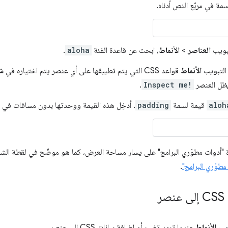
سمة في مربّع النص أدناه.
تبويب
العناصر
>
الأنماط
، ابحث عن قاعدة الفئة
aloha
.
التبويب
الأنماط
قواعد CSS التي يتم تطبيقها على أي عنصر يتم اختياره في
شج
ظل العنصر
Inspect me!
.
aloh
قيمة لسمة
padding
. أدخِل هذه القيمة ووحدتها بدون مسافات في مر
ة "أدوات مطوّري البرامج" على يسار مساحة العرض، كما هو موضّح في لقطة الشاش
طوّري البرامج"
.
ر
ويب
الأنماط
عندما تريد تغيير أو إضافة بيانات CSS إلى عنصر.