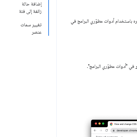
إضافة حالة
زائفة إلى فئة
ى أساسيات عرض ملف CSS الخاص بالصفحة وتغييره باستخدام أدوات مطوّري البرامج في
تغيير سمات
عنصر
في "أدوات مطوّري البرامج".