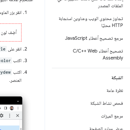
الملفات المصدر
انقر بزر الم
تجاوز محتوى الويب وعناوين استجابة
HTTP محليًا
أضِف لون خ
مرجع تصحيح أخطاء Java
Script
انقر على
yle
تصحيح أخطاء C
C++ Web
/
Assembly
اكتب
color
اكتب
eydew
الشبكة
العنصر.
نظرة عامة
فحص نشاط الشبكة
مرجع الميزات
عرض موارد الصفحة