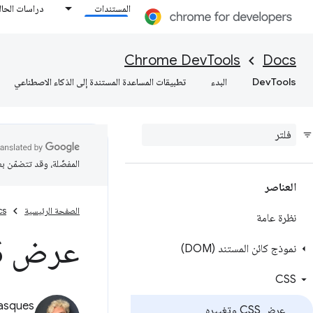
المستندات
دراسات الحال
Chrome DevTools
Docs
DevTools
البدء
تطبيقات المساعدة المستندة إلى الذكاء الاصطناعي
المفضّلة، وقد تتضمّن ب
العناصر
الصفحة الرئيسية
cs
نظرة عامة
عرض CSS وتغييره
نموذج كائن المستند (DOM)
CSS
asques
عرض CSS وتغييره