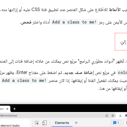
ويب
الأنماط
للاطّلاع على شكل العنصر عند تطبيق فئة CSS عليه أو إزالتها منه.
وس الأيمن على رمز
Add a class to me!
أدناه واختَر
فحص
.
ليّ.
. تُظهر "أدوات مطوّري البرامج" مربّع نص يمكنك من خلاله إضافة فئات إلى العنص
col
في مربّع نص
إضافة صف جديد
، ثم اضغط على مفتاح Enter. يظهر مربّع اختيار أسفل مربع نص
حيث يمكنك تفعيل الفئة أو إيقافها. إذا كان عنصر
Add a class to me!
ي
أو إيقافها من هنا.