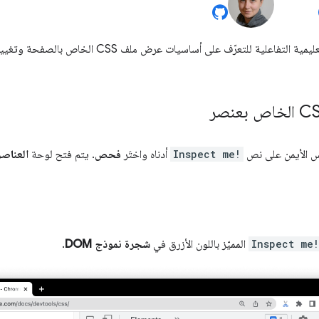
أكمِل هذه البرامج التعليمية التفاعلية للتعرّف عل
اوس الأيمن على نص
Inspect me!
أدناه واختَر
فحص
. يتم فتح لوحة
العناصر
Inspect me!
المميّز باللون الأزرق في
شجرة نموذج DOM
.