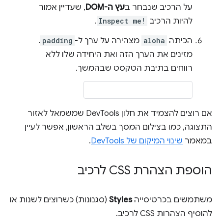
על הרכיב שנבחר ב
עץ ה-DOM
, שעדיין אמור
להיות הרכיב
Inspect me!
.
הכיתה
aloha
מצהירה על ערך ל-
padding
.
מזינים את הערך הזה ואת היחידה שלו ללא
רווחים בתיבת הטקסט שבהמשך.
אם רוצים להצמיד את חלון DevTools שמשמאל לאזור
התצוגה, כמו בצילום המסך בשלב הראשון, אפשר לעיין
במאמר
שינוי המיקום של DevTools
.
הוספת הצהרת CSS לרכיב
משתמשים בכרטיסייה
Styles
(סגנונות) כשרוצים לשנות או
להוסיף הצהרות CSS לרכיב.