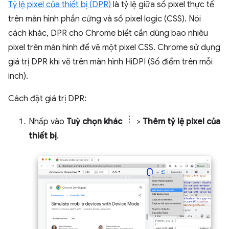
Tỷ lệ pixel của thiết bị (DPR)
là tỷ lệ giữa số pixel thực tế
trên màn hình phần cứng và số pixel logic (CSS). Nói
cách khác, DPR cho Chrome biết cần dùng bao nhiêu
pixel trên màn hình để vẽ một pixel CSS. Chrome sử dụng
giá trị DPR khi vẽ trên màn hình HiDPI (Số điểm trên mỗi
inch).
Cách đặt giá trị DPR:
Nhấp vào
Tuỳ chọn khác
>
Thêm tỷ lệ pixel của
thiết bị
.