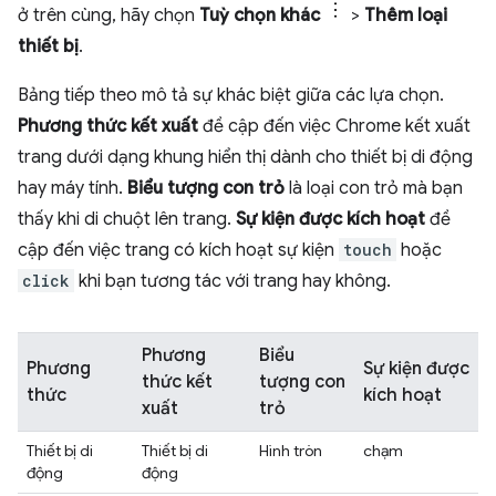
ở trên cùng, hãy chọn
Tuỳ chọn khác
>
Thêm loại
thiết bị
.
Bảng tiếp theo mô tả sự khác biệt giữa các lựa chọn.
Phương thức kết xuất
đề cập đến việc Chrome kết xuất
trang dưới dạng khung hiển thị dành cho thiết bị di động
hay máy tính.
Biểu tượng con trỏ
là loại con trỏ mà bạn
thấy khi di chuột lên trang.
Sự kiện được kích hoạt
đề
cập đến việc trang có kích hoạt sự kiện
touch
hoặc
click
khi bạn tương tác với trang hay không.
Phương
Biểu
Phương
Sự kiện được
thức kết
tượng con
thức
kích hoạt
xuất
trỏ
Thiết bị di
Thiết bị di
Hình tròn
chạm
động
động