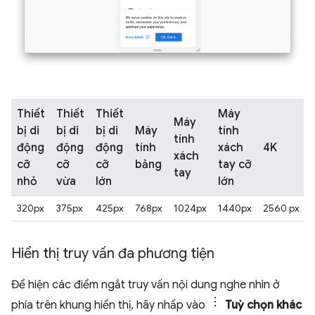
Thiết
Thiết
Thiết
Máy
Máy
bị di
bị di
bị di
Máy
tính
tính
động
động
động
tính
xách
4K
xách
cỡ
cỡ
cỡ
bảng
tay cỡ
tay
nhỏ
vừa
lớn
lớn
320px
375px
425px
768px
1024px
1440px
2560 px
Hiển thị truy vấn đa phương tiện
Để hiện các điểm ngắt truy vấn nội dung nghe nhìn ở
phía trên khung hiển thị, hãy nhấp vào
Tuỳ chọn khác