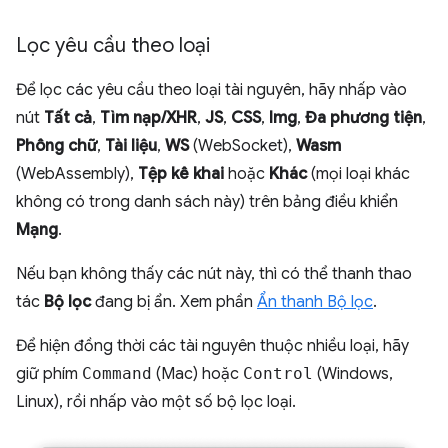
Lọc yêu cầu theo loại
Để lọc các yêu cầu theo loại tài nguyên, hãy nhấp vào
nút
Tất cả
,
Tìm nạp/XHR
,
JS
,
CSS
,
Img
,
Đa phương tiện
,
Phông chữ
,
Tài liệu
,
WS
(WebSocket),
Wasm
(WebAssembly),
Tệp kê khai
hoặc
Khác
(mọi loại khác
không có trong danh sách này) trên bảng điều khiển
Mạng
.
Nếu bạn không thấy các nút này, thì có thể thanh thao
tác
Bộ lọc
đang bị ẩn. Xem phần
Ẩn thanh Bộ lọc
.
Để hiện đồng thời các tài nguyên thuộc nhiều loại, hãy
giữ phím
Command
(Mac) hoặc
Control
(Windows,
Linux), rồi nhấp vào một số bộ lọc loại.