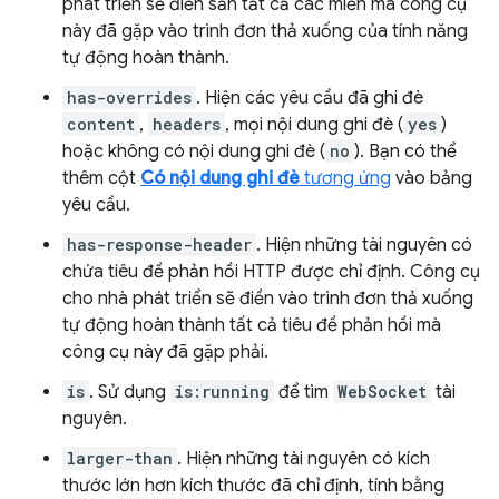
phát triển sẽ điền sẵn tất cả các miền mà công cụ
này đã gặp vào trình đơn thả xuống của tính năng
tự động hoàn thành.
has-overrides
. Hiện các yêu cầu đã ghi đè
content
,
headers
, mọi nội dung ghi đè (
yes
)
hoặc không có nội dung ghi đè (
no
). Bạn có thể
thêm cột
Có nội dung ghi đè
tương ứng
vào bảng
yêu cầu.
has-response-header
. Hiện những tài nguyên có
chứa tiêu đề phản hồi HTTP được chỉ định. Công cụ
cho nhà phát triển sẽ điền vào trình đơn thả xuống
tự động hoàn thành tất cả tiêu đề phản hồi mà
công cụ này đã gặp phải.
is
. Sử dụng
is:running
để tìm
WebSocket
tài
nguyên.
larger-than
. Hiện những tài nguyên có kích
thước lớn hơn kích thước đã chỉ định, tính bằng