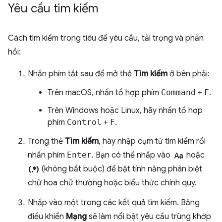
Yêu cầu tìm kiếm
Cách tìm kiếm trong tiêu đề yêu cầu, tải trọng và phản
hồi:
Nhấn phím tắt sau để mở thẻ
Tìm kiếm
ở bên phải:
Trên macOS, nhấn tổ hợp phím
Command
+
F
.
Trên Windows hoặc Linux, hãy nhấn tổ hợp
phím
Control
+
F
.
Trong thẻ
Tìm kiếm
, hãy nhập cụm từ tìm kiếm rồi
match_case
nhấn phím
Enter
. Bạn có thể nhấp vào
hoặc
regular_expression
(không bắt buộc) để bật tính năng phân biệt
chữ hoa chữ thường hoặc biểu thức chính quy.
Nhấp vào một trong các kết quả tìm kiếm. Bảng
điều khiển
Mạng
sẽ làm nổi bật yêu cầu trùng khớp