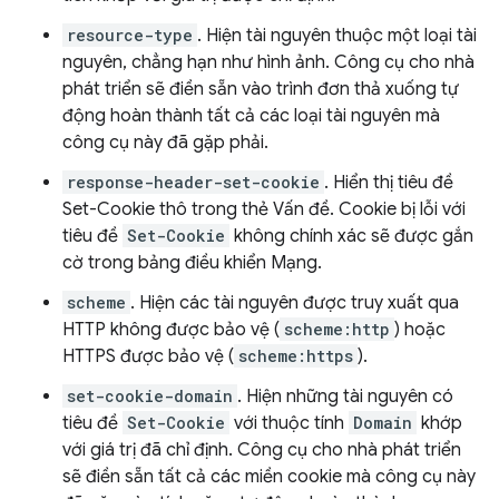
resource-type
. Hiện tài nguyên thuộc một loại tài
nguyên, chẳng hạn như hình ảnh. Công cụ cho nhà
phát triển sẽ điền sẵn vào trình đơn thả xuống tự
động hoàn thành tất cả các loại tài nguyên mà
công cụ này đã gặp phải.
response-header-set-cookie
. Hiển thị tiêu đề
Set-Cookie thô trong thẻ Vấn đề. Cookie bị lỗi với
tiêu đề
Set-Cookie
không chính xác sẽ được gắn
cờ trong bảng điều khiển Mạng.
scheme
. Hiện các tài nguyên được truy xuất qua
HTTP không được bảo vệ (
scheme:http
) hoặc
HTTPS được bảo vệ (
scheme:https
).
set-cookie-domain
. Hiện những tài nguyên có
tiêu đề
Set-Cookie
với thuộc tính
Domain
khớp
với giá trị đã chỉ định. Công cụ cho nhà phát triển
sẽ điền sẵn tất cả các miền cookie mà công cụ này