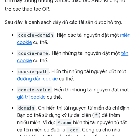
tính này tương đương với các thao tác AND. Không hỗ
trợ các thao tác OR.
Sau đây là danh sách đầy đủ các tài sản được hỗ trợ.
cookie-domain
. Hiện các tài nguyên đặt một
miền
cookie
cụ thể.
cookie-name
. Hiện những tài nguyên đặt một
tên
cookie
cụ thể.
cookie-path
. Hiển thị những tài nguyên đặt một
đường dẫn cookie
cụ thể.
cookie-value
. Hiển thị những tài nguyên đặt một
giá trị cookie
cụ thể.
domain
. Chỉ hiển thị tài nguyên từ miền đã chỉ định.
Bạn có thể sử dụng ký tự đại diện (
*
) để thêm
nhiều miền. Ví dụ:
*.com
hiển thị tài nguyên từ tất
cả tên miền có đuôi là
.com
. Công cụ cho nhà