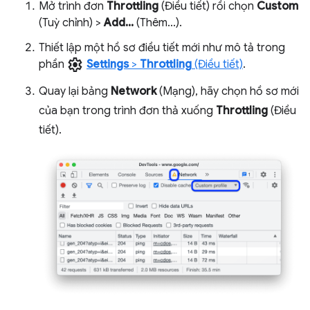
Mở trình đơn
Throttling
(Điều tiết) rồi chọn
Custom
(Tuỳ chỉnh) >
Add...
(Thêm...).
Thiết lập một hồ sơ điều tiết mới như mô tả trong
settings
phần
Settings
>
Throttling
(Điều tiết)
.
Quay lại bảng
Network
(Mạng), hãy chọn hồ sơ mới
của bạn trong trình đơn thả xuống
Throttling
(Điều
tiết).