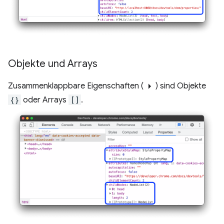
Objekte und Arrays
arrow_right
Zusammenklappbare Eigenschaften (
) sind Objekte
{}
oder Arrays
[]
.