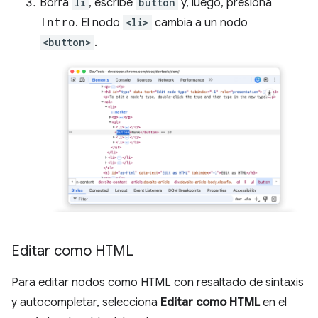
Borra
li
, escribe
button
y, luego, presiona
Intro
. El nodo
<li>
cambia a un nodo
<button>
.
Editar como HTML
Para editar nodos como HTML con resaltado de sintaxis
y autocompletar, selecciona
Editar como HTML
en el