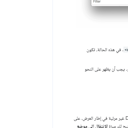
<
. في هذه الحالة، تكون
. يجب أن يظهر على النحو
عند عرض &quot;شجرة نموذج العناصر في المستند&quot;، قد تجد نفسك أحيانًا في عقدة DOM غير مرئية في إطار العرض. على
يح لك ميزة
الانتقال إلى موضع