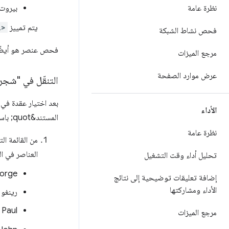
نظرة عامة
بیروت
يتم تمييز
i>
فحص نشاط الشبكة
فحص عنصر هو أيضًا
مرجع الميزات
عرض موارد الصفحة
التنقّل في "شجر
الأداء
المستند&quot; باستخدام لوحة المفاتيح.
نظرة عامة
من القائمة الت
العناصر في ال
تحليل أداء وقت التشغيل
orge
إضافة تعليقات توضيحية إلى نتائج
الأداء ومشاركتها
رينغو
Paul
مرجع الميزات