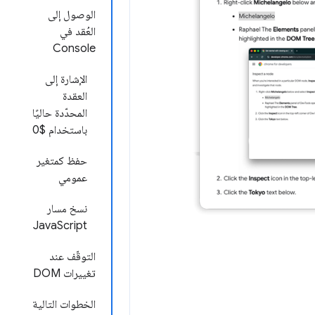
الوصول إلى
العُقد في
Console
الإشارة إلى
العقدة
المحدّدة حاليًا
باستخدام $0
حفظ كمتغير
عمومي
نسخ مسار
JavaScript
التوقّف عند
تغييرات DOM
الخطوات التالية