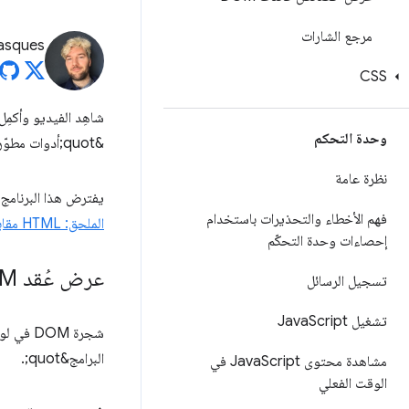
مرجع الشارات
asques
CSS
وحدة التحكم
&quot;أدوات مطوّري البرامج في Chrome&quot;.
نظرة عامة
يفترض هذا البرنامج التعليمي أنّك تع
فهم الأخطاء والتحذيرات باستخدام
الملحق: HTML مقابل نموذج المستند
إحصاءات وحدة التحكّم
عرض عُقد DOM
تسجيل الرسائل
تشغيل Java
Script
شجرة DOM في لوحة
البرامج&quot;.
مشاهدة محتوى Java
Script في
الوقت الفعلي