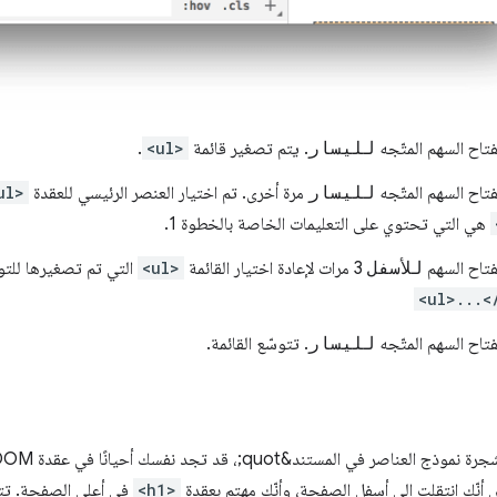
اح السهم المتّجه
لليسار
. يتم تصغير قائمة
<ul>
.
اح السهم المتّجه
لليسار
مرة أخرى. تم اختيار العنصر الرئيسي للعقدة
ul>
هي التي تحتوي على التعليمات الخاصة بالخطوة 1.
تاح السهم
للأسفل
3 مرات لإعادة اختيار القائمة
<ul>
التي تم تصغيرها للتو
<ul>...<
اح السهم المتّجه
لليسار
. تتوسّع القائمة.
 أنّك انتقلت إلى أسفل الصفحة، وأنّك مهتم بعقدة
<h1>
في أعلى الصفحة. تت