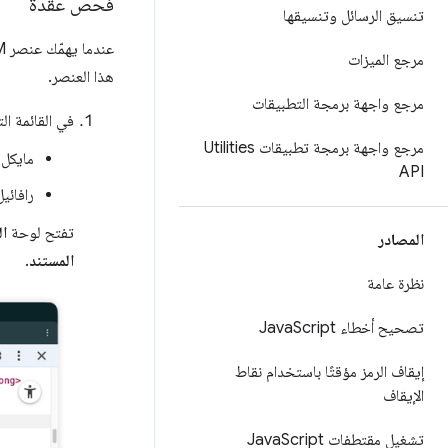
فحص عقدة
تنسيق الرسائل وتنسيقها
عندما يهمّك عنصر DOM معيّن، يمكنك استخدام خيار
مرجع الميزات
هذا العنصر.
مرجع واجهة برمجة التطبيقات
في القائمة الت
مرجع واجهة برمجة تطبيقات Utilities
مايكل 
API
رافائيل
تفتح لوحة
ال
المصادر
المستند
.
نظرة عامة
تصحيح أخطاء Java
Script
إيقاف الرمز مؤقتًا باستخدام نقاط
الإيقاف
تشغيل مقتطفات Java
Script