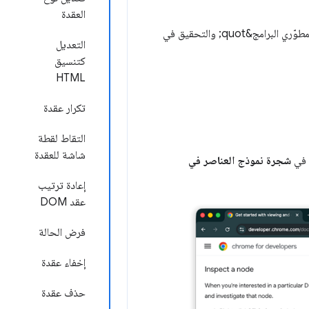
العقدة
كطريقة سريعة لفتح &quot;أدوات مطوّري البرامج&quot; والتحقيق في
التعديل
كتنسيق
HTML
تكرار عقدة
التقاط لقطة
شاشة للعقدة
في
شجرة نموذج العناصر في
إعادة ترتيب
عقد DOM
فرض الحالة
إخفاء عقدة
حذف عقدة