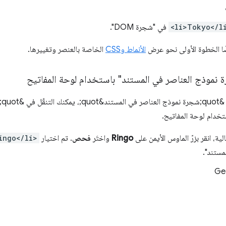
<li>Tokyo</l
في "شجرة DOM".
 الخطوة الأولى نحو عرض
الأنماط وCSS
الخاصة بالعنصر وتغييرها.
ة نموذج العناصر في المستند" باستخدام لوحة المفاتيح
بعد
الية، انقر بزرّ الماوس الأيمن على
Ringo
واختَر
فحص
. تم اختيار
ingo</li>
مستند".
Ge