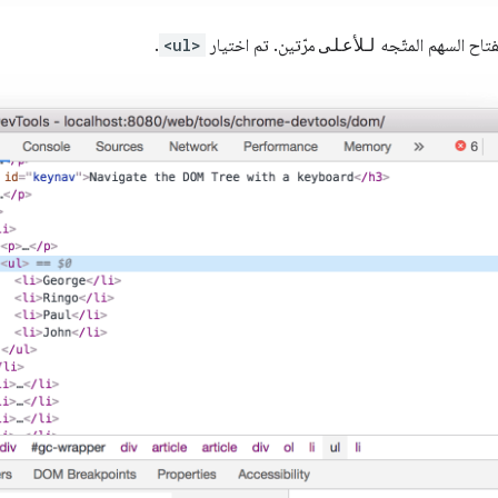
اح السهم المتّجه
للأعلى
مرّتين. تم اختيار
<ul>
.