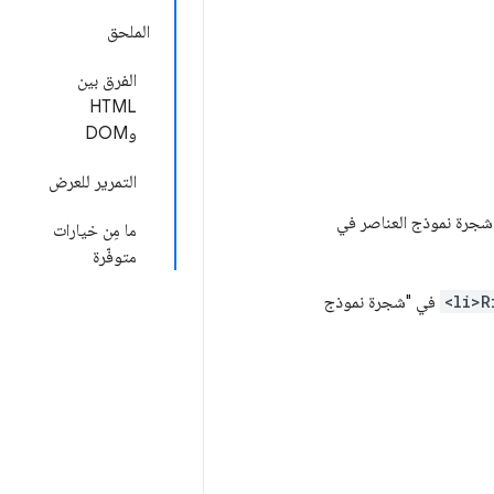
الملحق
الفرق بين
HTML
وDOM
التمرير للعرض
 اختيار عقدة في &quot;شجرة نموذج العناصر في المستند&quot;، يمكنك التنقّل في &quot;شجرة نموذج العناصر في
ما مِن خيارات
متوفّرة
<li>R
في "شجرة نموذج