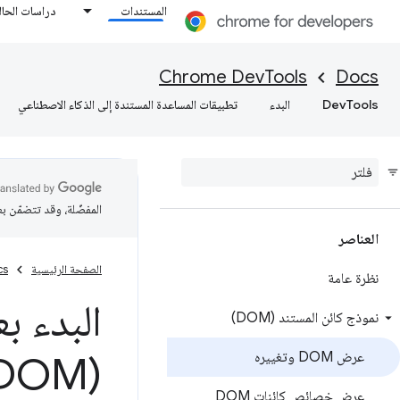
المستندات
دراسات الحال
Chrome DevTools
Docs
DevTools
البدء
تطبيقات المساعدة المستندة إلى الذكاء الاصطناعي
المفضّلة، وقد تتضمّن ب
العناصر
الصفحة الرئيسية
cs
نظرة عامة
البدء ب
نموذج كائن المستند (DOM)
عرض DOM وتغييره
(DOM) وتغييره
عرض خصائص كائنات DOM