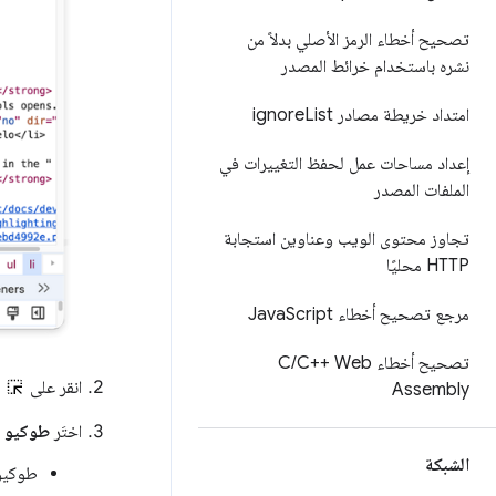
تصحيح أخطاء الرمز الأصلي بدلاً من
نشره باستخدام خرائط المصدر
امتداد خريطة مصادر ignore
List
إعداد مساحات عمل لحفظ التغييرات في
الملفات المصدر
تجاوز محتوى الويب وعناوين استجابة
HTTP محليًا
مرجع تصحيح أخطاء Java
Script
تصحيح أخطاء C
C++ Web
/
انقر على
Assembly
اختَر
طوكيو
م
الشبكة
طوكيو