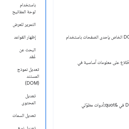
باستخدام
لوحة المفاتيح
التمرير للعرض
شاهِد الفيديو وأكمِل هذه البرامج التعليمية التفاعلية للتعرّف على أساسيات عرض وتغيير نموذج DOM الخاص بإحدى الصفحات باستخدام
إظهار القواعد
البحث عن
عُقد
تعديل نموذج
المستند
(DOM)
تعديل
المحتوى
هي المكان الذي يمكنك فيه تنفيذ جميع الأنشطة ذات الصلة بـ DOM في &quot;أدوات مطوّلي
تعديل السمات
تعديل نوع