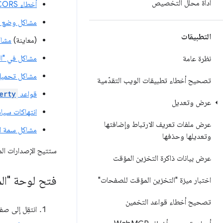
أداة محلّل التخصيص
أخطاء CORS
مشاكل وضع Quirks
التطبيقات
(معاينة)
مشاك
مشاكل في "ال
نظرة عامة
مشاكل تحميل 
تصحيح أخطاء تطبيقات الويب التقدّمية
قواعد
erty
عرض وتعديل
انتهاكات سيا
عرض ملفات تعريف الارتباط وإضافتها
مشاكل سمة الإ
وتعديلها وحذفها
ستتيح الإصدارات المستقبلية من Chrome 
عرض بيانات ذاكرة التخزين المؤقت
فتح لوحة "ال
اختبار ميزة "التخزين المؤقت للصفحات"
تصحيح أخطاء قواعد التخمين
انتقِل إلى ص