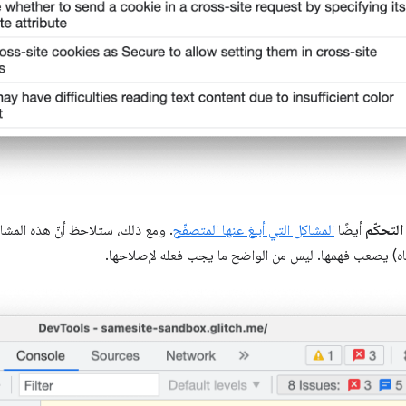
لتحكّم
أيضًا
المشاكل التي أبلغ عنها المتصفّح
. ومع ذلك، ستلاحظ أنّ هذه المشا
اه) يصعب فهمها. ليس من الواضح ما يجب فعله لإصلاحها.