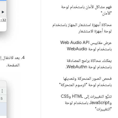
فهم مشاكل الأمان باستخدام لوحة
"الأمان"
محاكاة أجهزة استشعار الجهاز باستخدام
لوحة أجهزة الاستشعار
عرض مقاييس Web Audio API
باستخدام لوحة Web
Audio
بعد الانتقال 
يمكنك محاكاة برامج المصادقة
الصفحة.
باستخدام لوحة Web
Authn
.
فحص الصور المتحركة وتعديلها
باستخدام لوحة "الرسوم المتحركة"
تتبُّع التغييرات إلى HTML وCSS
وJava
Script باستخدام لوحة
"التغييرات"