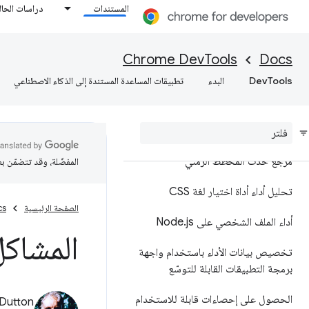
المستندات
دراسات الحال
نظرة عامة
تحليل أداء وقت التشغيل
Chrome DevTools
Docs
DevTools
البدء
تطبيقات المساعدة المستندة إلى الذكاء الاصطناعي
إضافة تعليقات توضيحية إلى نتائج
الأداء ومشاركتها
مرجع الميزات
مرجع حدث المخطط الزمني
المفضّلة، وقد تتضمّن ب
تحليل أداء أداة اختيار لغة CSS
الصفحة الرئيسية
cs
أداء الملف الشخصي على Node
js
.
المشاكل
تخصيص بيانات الأداء باستخدام واجهة
برمجة التطبيقات القابلة للتوسّع
الحصول على إحصاءات قابلة للاستخدام
Dutton