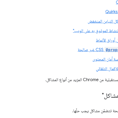
ل التباين المنخفض
نشاط الموثوق به على الويب"
أوراق الأنماط
@prop
CSS غير صالحة
سة أمان المحتوى
كمال التلقائي
المزيد من أنواع المشاكل.
مشاكل"
فحة تتضمّن مشاكل يجب حلّها.