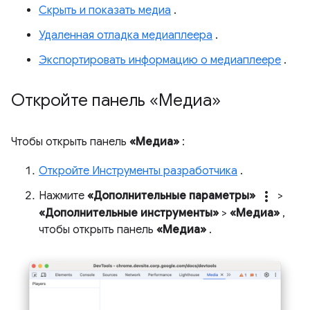
Скрыть и показать медиа
.
Удаленная отладка медиаплеера
.
Экспортировать информацию о медиаплеере
.
Откройте панель «Медиа»
Чтобы открыть панель
«Медиа»
:
Откройте Инструменты разработчика
.
more_vert
Нажмите
«Дополнительные параметры»
>
«Дополнительные инструменты»
>
«Медиа»
,
чтобы открыть панель
«Медиа»
.