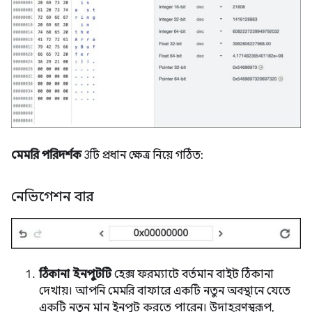
মেমরি পরিদর্শক
3টি প্রধান ক্ষেত্র নিয়ে গঠিত:
নেভিগেশন বার
ঠিকানা ইনপুটটি
হেক্স ফরম্যাটে বর্তমান বাইট ঠিকানা
দেখায়। আপনি মেমরি বাফারে একটি নতুন অবস্থানে যেতে
একটি নতুন মান ইনপুট করতে পারেন। উদাহরণস্বরূপ,