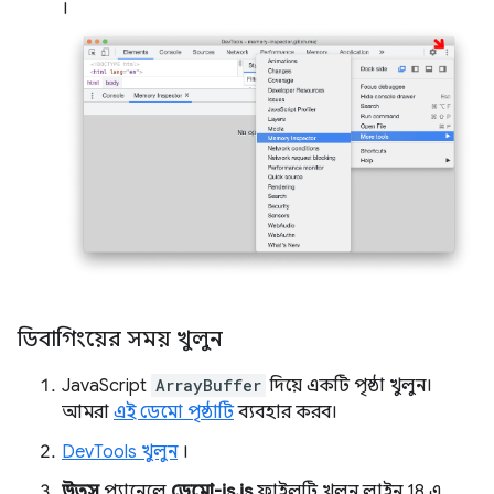
।
ডিবাগিংয়ের সময় খুলুন
JavaScript
ArrayBuffer
দিয়ে একটি পৃষ্ঠা খুলুন।
আমরা
এই ডেমো পৃষ্ঠাটি
ব্যবহার করব।
DevTools খুলুন
।
উত্স
প্যানেলে
ডেমো-js.js
ফাইলটি খুলুন, লাইন 18 এ