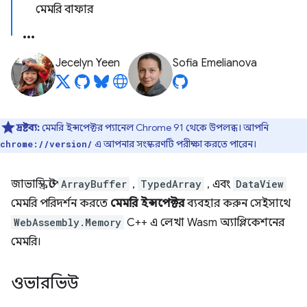
মেমরি বাফার
Jecelyn Yeen
Sofia Emelianova
দ্রষ্টব্য:
মেমরি ইন্সপেক্টর প্যানেল Chrome 91 থেকে উপলব্ধ। আপনি
এ আপনার সংস্করণটি পরীক্ষা করতে পারেন।
chrome://version/
জাভাস্ক্রিপ্টে
ArrayBuffer
,
TypedArray
, এবং
DataView
মেমরি পরিদর্শন করতে
মেমরি ইন্সপেক্টর
ব্যবহার করুন সেইসাথে
WebAssembly.Memory
C++ এ লেখা Wasm অ্যাপ্লিকেশনের
মেমরি।
ওভারভিউ