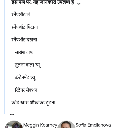
इस पेज पर, यह जानकारी उपलब्ध है
स्‍नैपशॉट लें
स्नैपशॉट मिटाना
स्नैपशॉट देखना
सारांश दृश्य
तुलना वाला व्यू
कंटेनमेंट व्यू
रिटेनर सेक्शन
कोई खास ऑब्जेक्ट ढूंढना
Meggin Kearney
Sofia Emelianova