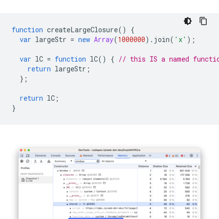
function
createLargeClosure
()
{
var
largeStr
=
new
Array
(
1000000
).
join
(
'x'
);
var
lC
=
function
lC
()
{
// this IS a named functi
return
largeStr
;
};
return
lC
;
}