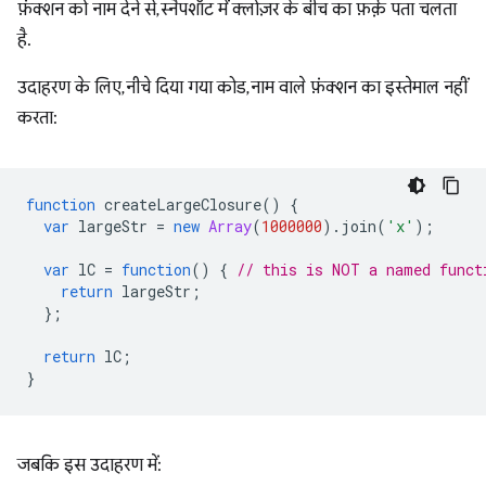
फ़ंक्शन को नाम देने से, स्नैपशॉट में क्लोज़र के बीच का फ़र्क़ पता चलता
है.
उदाहरण के लिए, नीचे दिया गया कोड, नाम वाले फ़ंक्शन का इस्तेमाल नहीं
करता:
function
createLargeClosure
()
{
var
largeStr
=
new
Array
(
1000000
).
join
(
'x'
);
var
lC
=
function
()
{
// this is NOT a named funct
return
largeStr
;
};
return
lC
;
}
जबकि इस उदाहरण में: