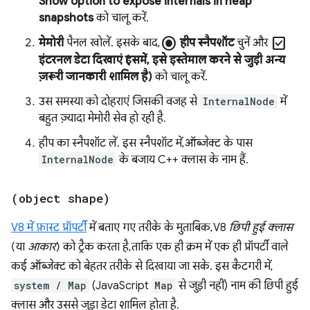
Show option to expose internals in heap
snapshots
को चालू करें.
radio_button_checked
check_box
मेमोरी
पैनल खोलें. इसके बाद,
हीप स्नैपशॉट
चुनें और
इंटरनल डेटा दिखाएं (इसमें, इसे इस्तेमाल करने से जुड़ी अन्य
ज़रूरी जानकारी शामिल है)
को चालू करें.
उस समस्या को दोहराएं जिसकी वजह से
InternalNode
में
बहुत ज़्यादा मेमोरी सेव हो रही है.
हीप का स्नैपशॉट लें. इस स्नैपशॉट में, ऑब्जेक्ट के पास
InternalNode
के बजाय C++ क्लास के नाम हैं.
(object shape)
V8 में फ़ास्ट प्रॉपर्टी
में बताए गए तरीके के मुताबिक, V8
छिपी हुई क्लास
(या
आकार
) को ट्रैक करता है, ताकि एक ही क्रम में एक ही प्रॉपर्टी वाले
कई ऑब्जेक्ट को बेहतर तरीके से दिखाया जा सके. इस कैटगरी में,
system / Map
(JavaScript
Map
से जुड़ी नहीं) नाम की छिपी हुई
क्लास और उससे जुड़ा डेटा शामिल होता है.