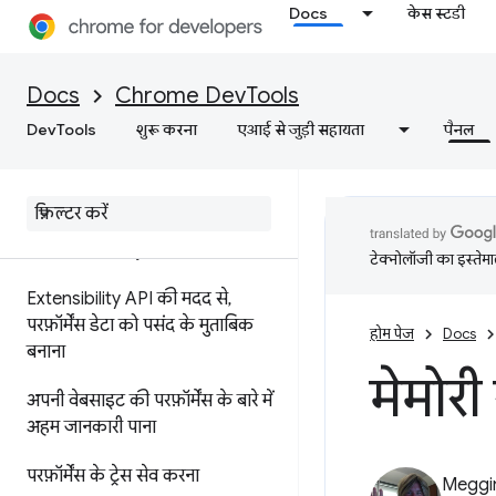
परफ़ॉर्मेंस से जुड़ी जानकारी को एनोटेट
Docs
केस स्टडी
करना और शेयर करना
सुविधाओं के बारे में जानकारी
Docs
Chrome DevTools
टाइमलाइन में इवेंट का रेफ़रंस
DevTools
शुरू करना
एआई से जुड़ी सहायता
पैनल
सीएसएस सिलेक्टर की परफ़ॉर्मेंस का
विश्लेषण करना
प्रोफ़ाइल Node
.
js की परफ़ॉर्मेंस
टेक्नोलॉजी का इस्तेमाल
Extensibility API की मदद से
,
परफ़ॉर्मेंस डेटा को पसंद के मुताबिक
होम पेज
Docs
बनाना
मेमोरी
अपनी वेबसाइट की परफ़ॉर्मेंस के बारे में
अहम जानकारी पाना
परफ़ॉर्मेंस के ट्रेस सेव करना
Meggi