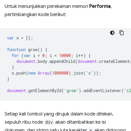
Untuk menunjukkan perekaman memori
Performa
,
pertimbangkan kode berikut:
var
x
=
[];
function
grow
()
{
for
(
var
i
=
0
;
i
 < 
10000
;
i
++
)
{
document
.
body
.
appendChild
(
document
.
createElement
}
x
.
push
(
new
Array
(
1000000
).
join
(
'x'
));
}
document
.
getElementById
(
'grow'
).
addEventListener
(
'c
Setiap kali tombol yang dirujuk dalam kode ditekan,
sepuluh ribu node
div
akan ditambahkan ke isi
dokumen, dan string satu juta karakter
x
akan didorong