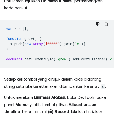
Untuk menunjukkan
Linimasa Alokasi
, pertimbangkan
kode berikut:
var
x
=
[];
function
grow
()
{
x
.
push
(
new
Array
(
1000000
).
join
(
'x'
));
}
document
.
getElementById
(
'grow'
).
addEventListener
(
'c
Setiap kali tombol yang dirujuk dalam kode didorong,
string satu juta karakter akan ditambahkan ke array
x
.
Untuk merekam
Linimasa Alokasi
, buka DevTools, buka
panel
Memory
, pilih tombol pilihan
Allocations on
radio_button_checked
timeline
, tekan tombol
Record
, lakukan tindakan