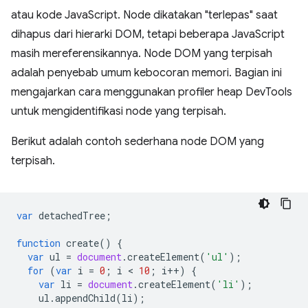
atau kode JavaScript. Node dikatakan "terlepas" saat
dihapus dari hierarki DOM, tetapi beberapa JavaScript
masih mereferensikannya. Node DOM yang terpisah
adalah penyebab umum kebocoran memori. Bagian ini
mengajarkan cara menggunakan profiler heap DevTools
untuk mengidentifikasi node yang terpisah.
Berikut adalah contoh sederhana node DOM yang
terpisah.
var
detachedTree
;
function
create
()
{
var
ul
=
document
.
createElement
(
'ul'
);
for
(
var
i
=
0
;
i
 < 
10
;
i
++
)
{
var
li
=
document
.
createElement
(
'li'
);
ul
.
appendChild
(
li
);