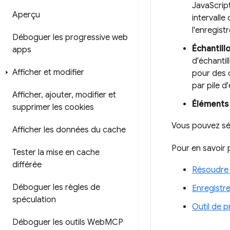
JavaScript
Aperçu
intervalle
l'enregist
Déboguer les progressive web
Échantill
apps
d'échantil
Afficher et modifier
pour des 
par pile d
Afficher
,
ajouter
,
modifier et
Éléments 
supprimer les cookies
Vous pouvez sél
Afficher les données du cache
Pour en savoir p
Tester la mise en cache
différée
Résoudre 
Déboguer les règles de
Enregistre
spéculation
Outil de p
Déboguer les outils Web
MCP