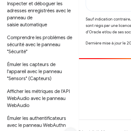
Inspecter et déboguer les
adresses enregistrées avec le
panneau de
Sauf indication contraire
saisie automatique
sont régis par une licenc
d'Oracle et/ou de ses soci
Comprendre les problèmes de
Dernière mise à jour le 2
sécurité avec le panneau
"Sécurité"
Émuler les capteurs de
Contribuer
l'appareil avec le panneau
"Sensors" (Capteurs)
Signaler un bug
Afficher les questions en suspens
Afficher les métriques de l'API
Web
Audio avec le panneau
Web
Audio
Émuler les authentificateurs
avec le panneau Web
Authn