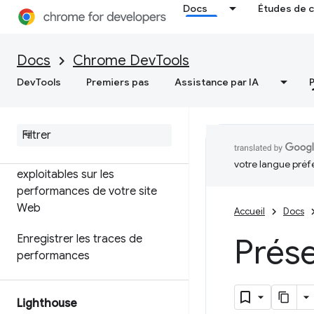
Docs
Études de 
sélecteur CSS
Profiler les performances
Docs
Chrome DevTools
Node.js
DevTools
Premiers pas
Assistance par IA
Personnalisez vos données de
performances avec l'API
d'extensibilité
Obtenez des insights
votre langue préf
exploitables sur les
performances de votre site
Web
Accueil
Docs
Prés
Enregistrer les traces de
performances
Lighthouse