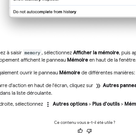
z à saisir
memory
, sélectionnez
Afficher la mémoire
, puis 
ppement affichent le panneau
Mémoire
en haut de la fenêtre
alement ouvrir le panneau
Mémoire
de différentes manières:
double_arrow
rre d'action en haut de l'écran, cliquez sur
Autres panne
dans la liste déroulante.
more_vert
droite, sélectionnez
Autres options
>
Plus d'outils
>
Mém
Ce contenu vous a-t-il été utile ?