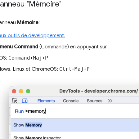
 panneau "Mémoire"
 panneau
Mémoire
:
ux outils de développement.
menu Command
(Commande) en appuyant sur :
OS:
Command
+
Maj
+
P
ows, Linux et ChromeOS:
Ctrl
+
Maj
+
P