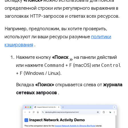
Вкладку
«Поиск»
можно использовать для поиска
определенной строки или регулярного выражения в
заголовках HTTP-запросов и ответах всех ресурсов.
Например, предположим, вы хотите проверить,
используют ли ваши ресурсы разумные
политики
кэширования
.
»
Нажмите кнопку
«Поиск
на панели действий
или нажмите
Command
+
F
(macOS) или
Control
+
F
(Windows / Linux).
Вкладка
«Поиск»
открывается слева от
журнала
сетевых запросов
.