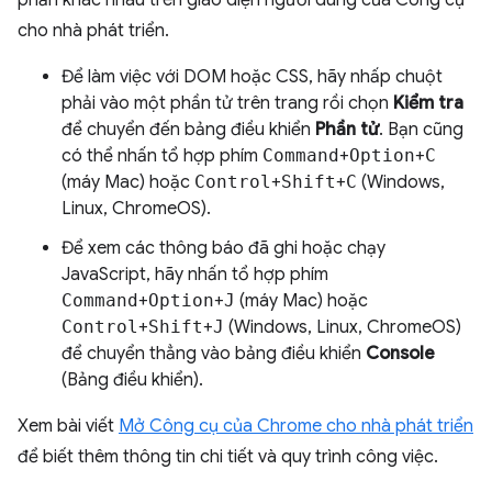
phần khác nhau trên giao diện người dùng của Công cụ
cho nhà phát triển.
Để làm việc với DOM hoặc CSS, hãy nhấp chuột
phải vào một phần tử trên trang rồi chọn
Kiểm tra
để chuyển đến bảng điều khiển
Phần tử
. Bạn cũng
có thể nhấn tổ hợp phím
Command
+
Option
+
C
(máy Mac) hoặc
Control
+
Shift
+
C
(Windows,
Linux, ChromeOS).
Để xem các thông báo đã ghi hoặc chạy
JavaScript, hãy nhấn tổ hợp phím
Command
+
Option
+
J
(máy Mac) hoặc
Control
+
Shift
+
J
(Windows, Linux, ChromeOS)
để chuyển thẳng vào bảng điều khiển
Console
(Bảng điều khiển).
Xem bài viết
Mở Công cụ của Chrome cho nhà phát triển
để biết thêm thông tin chi tiết và quy trình công việc.