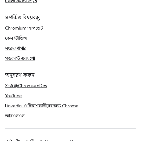
খোলা সমস্যা দেখুন
সম্পর্কিত বিষয়বস্তু
Chromium আপডেট
কেস স্টাডিজ
সংরক্ষণাগার
পডকাস্ট এবং শো
অনুসরণ করুন
X-এ @ChromiumDev
YouTube
LinkedIn-এ বিকাশকারীদের জন্য Chrome
আরএসএস