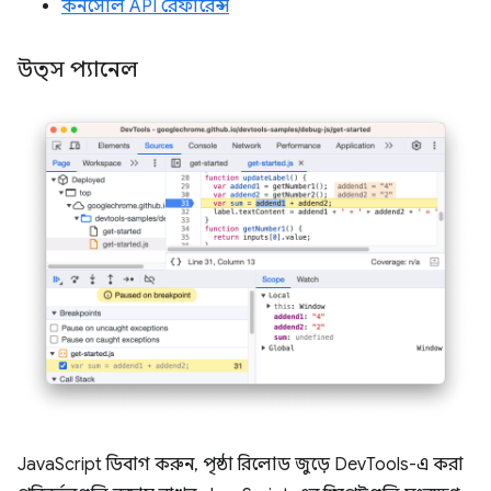
কনসোল API রেফারেন্স
উত্স প্যানেল
JavaScript ডিবাগ করুন, পৃষ্ঠা রিলোড জুড়ে DevTools-এ করা