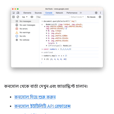
কনসোল থেকে বার্তা দেখুন এবং জাভাস্ক্রিপ্ট চালান।
কনসোল দিয়ে শুরু করুন
কনসোল ইউটিলিটি API রেফারেন্স