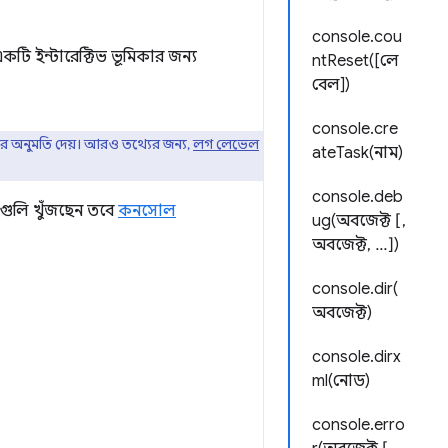
console.cou
টি ইন্টারেক্টিভ ভূমিকার জন্য
ntReset([লে
বেল])
console.cre
রার অনুমতি দেয়। আরও তথ্যের জন্য,
লগ লেভেল
ateTask(নাম)
console.deb
িগুলি খুঁজছেন তবে
কনসোল
ug(অবজেক্ট [,
অবজেক্ট, ...])
console.dir(
অবজেক্ট)
console.dirx
ml(নোড)
console.erro