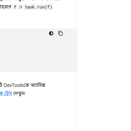
দাহরণে
f
)।
task.run(f)
টি DevToolsকে অ্যাসিঙ্ক
াক ট্রেস
দেখুন।