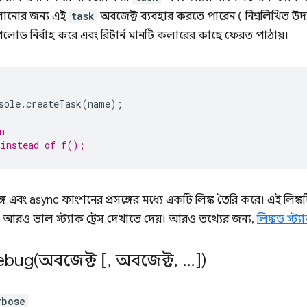
লানোর জন্য এই
task
অবজেক্ট ব্যবহার করতে পারেন ( নিম্নলিখিত উ
পেলোড নির্বাহ করে এবং রিটার্ন মানটি কলারের কাছে ফেরত পাঠায়।
sole
.
createTask
(
name
);
n
 instead of f();
ঙ্গ এবং async ফাংশনের প্রসঙ্গের মধ্যে একটি লিঙ্ক তৈরি করে। এই লিঙ্ক
আরও ভাল স্ট্যাক ট্রেস দেখাতে দেয়। আরও তথ্যের জন্য,
লিঙ্কড স্ট্য
ebug(
অবজেক্ট [
,
অবজেক্ট
,
.
.
.
])
rbose