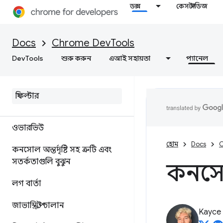
উপাদান
ডক্স
কেস স্টাডিজ
ওভারভিউ
Docs
Chrome DevTools
DOM
DevTools
শুরু করুন
এআই সহায়তা
প্যানেল
CSS
কনসোল
ওভারভিউ
হোম
Docs
C
কনসোল অন্তর্দৃষ্টি সহ ত্রুটি এবং
সতর্কতাগুলি বুঝুন
কনসো
লগ বার্তা
জাভাস্ক্রিপ্ট চালান
Kayce