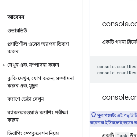
আবেদন
console
.
c
ওভারভিউ
একটি গণনা রিসে
প্রগতিশীল ওয়েব অ্যাপস ডিবাগ
করুন
দেখুন এবং সম্পাদনা করুন
console
.
countRes
console
.
countRes
কুকি দেখুন
,
যোগ করুন
,
সম্পাদনা
করুন এবং মুছুন
console
.
c
ক্যাশে ডেটা দেখুন
ব্যাক
/
ফরওয়ার্ড ক্যাশিং পরীক্ষা
মূল পয়েন্ট:
এই পদ্ধতিটি
করুন
করেন যা ইতিমধ্যেই হুডের
ডিবাগিং স্পেকুলেশন নিয়ম
একটি
Task
উদা