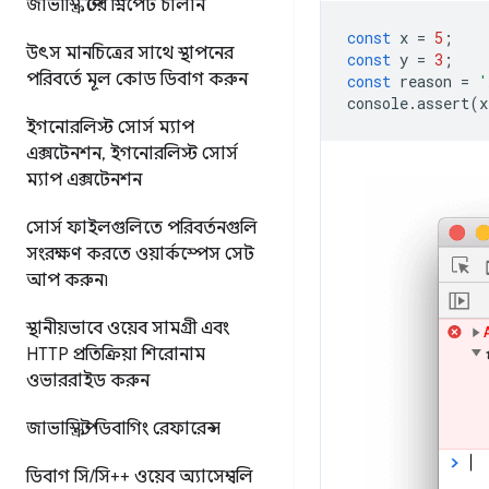
জাভাস্ক্রিপ্টের স্নিপেট চালান
const
x
=
5
;
উৎস মানচিত্রের সাথে স্থাপনের
const
y
=
3
;
পরিবর্তে মূল কোড ডিবাগ করুন
const
reason
=
'
console
.
assert
(
x
ইগনোরলিস্ট সোর্স ম্যাপ
এক্সটেনশন
,
ইগনোরলিস্ট সোর্স
ম্যাপ এক্সটেনশন
সোর্স ফাইলগুলিতে পরিবর্তনগুলি
সংরক্ষণ করতে ওয়ার্কস্পেস সেট
আপ করুন৷
স্থানীয়ভাবে ওয়েব সামগ্রী এবং
HTTP প্রতিক্রিয়া শিরোনাম
ওভাররাইড করুন
জাভাস্ক্রিপ্ট ডিবাগিং রেফারেন্স
ডিবাগ সি
/
সি++ ওয়েব অ্যাসেম্বলি