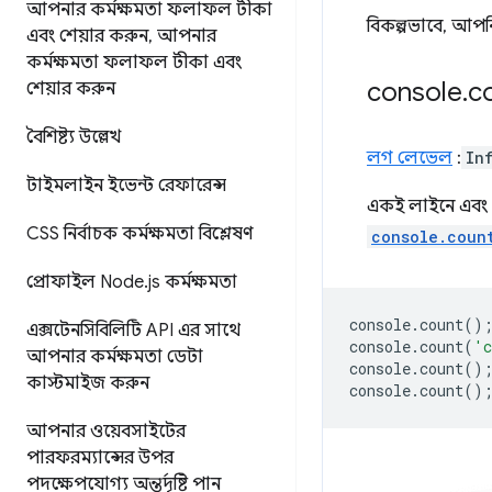
আপনার কর্মক্ষমতা ফলাফল টীকা
বিকল্পভাবে, আপন
এবং শেয়ার করুন
,
আপনার
কর্মক্ষমতা ফলাফল টীকা এবং
console
.
c
শেয়ার করুন
বৈশিষ্ট্য উল্লেখ
লগ লেভেল
:
In
টাইমলাইন ইভেন্ট রেফারেন্স
একই লাইনে এব
CSS নির্বাচক কর্মক্ষমতা বিশ্লেষণ
console.coun
প্রোফাইল Node
.
js কর্মক্ষমতা
console
.
count
()
এক্সটেনসিবিলিটি API এর সাথে
console
.
count
(
'c
আপনার কর্মক্ষমতা ডেটা
console
.
count
()
কাস্টমাইজ করুন
console
.
count
()
আপনার ওয়েবসাইটের
পারফরম্যান্সের উপর
পদক্ষেপযোগ্য অন্তর্দৃষ্টি পান