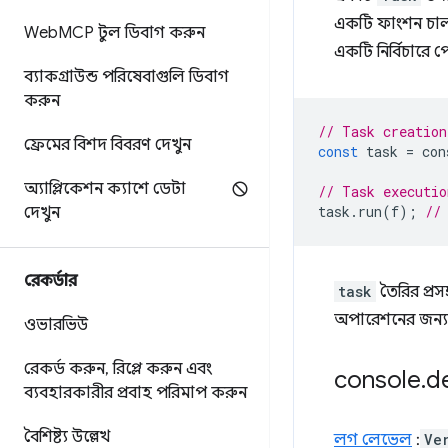
একটি ফাংশন চা
Web
MCP টুল ডিবাগ করুন
একটি নির্বিচারে 
ব্যাকগ্রাউন্ড পরিষেবাগুলি ডিবাগ
করুন
// Task creation
ফ্রেমের বিশদ বিবরণ দেখুন
const
task
=
con
অ্যাপ্লিকেশন ক্যাশে ডেটা
// Task executio
task
.
run
(
f
);
//
দেখুন
রেকর্ডার
task
তৈরির প্রস
অপারেশনের জন্য 
ওভারভিউ
রেকর্ড করুন
,
রিপ্লে করুন এবং
console
.
d
ব্যবহারকারীর প্রবাহ পরিমাপ করুন
বৈশিষ্ট্য উল্লেখ
লগ লেভেল
:
Ve