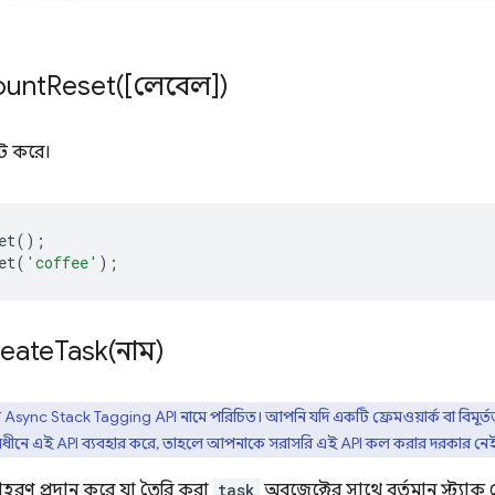
ountReset(
[লেবেল])
ট করে।
et
();
et
(
'coffee'
);
reateTask(
নাম)
 Async Stack Tagging API নামে পরিচিত। আপনি যদি একটি ফ্রেমওয়ার্ক বা বিমূর্ততা
 অধীনে এই API ব্যবহার করে, তাহলে আপনাকে সরাসরি এই API কল করার দরকার নে
হরণ প্রদান করে যা তৈরি করা
task
অবজেক্টের সাথে বর্তমান স্ট্যাক