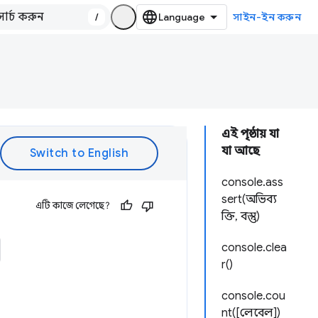
/
সাইন-ইন করুন
এই পৃষ্ঠায় যা
যা আছে
console.ass
sert(অভিব্য
এটি কাজে লেগেছে?
ক্তি, বস্তু)
console.clea
r()
console.cou
nt([লেবেল])