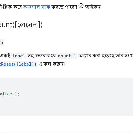
ি ক্লিক করে
কনসোল সাফ
করতে পারেন
আইকন
ount(
[লেবেল])
fo
ং একই
label
সহ কতবার যে
count()
আহ্বান করা হয়েছে তার সংখ
tReset([label])
এ কল করুন।
;
offee'
);
;
;