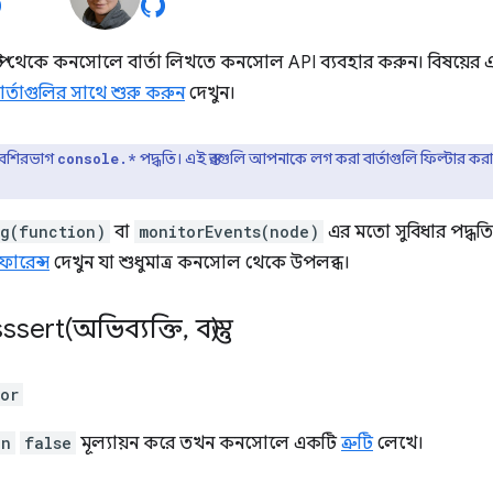
প্ট থেকে কনসোলে বার্তা লিখতে কনসোল API ব্যবহার করুন। বিষয়ের এক
্তাগুলির সাথে শুরু করুন
দেখুন।
বেশিরভাগ
পদ্ধতি। এই স্তরগুলি আপনাকে লগ করা বার্তাগুলি ফিল্টার ক
console.*
g(function)
বা
monitorEvents(node)
এর মতো সুবিধার পদ্ধত
ফারেন্স
দেখুন যা শুধুমাত্র কনসোল থেকে উপলব্ধ।
ssert(
অভিব্যক্তি
,
বস্তু)
ror
on
false
মূল্যায়ন করে তখন কনসোলে একটি
ত্রুটি
লেখে।