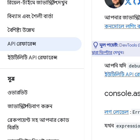
রিয়েল-টাইমে জাভাস্ক্রিপ্ট দেখুন
বিন্যাস এবং শৈলী বার্তা
আপনার জাভাস্ক্রি
কনসোলে লগিং বার
বৈশিষ্ট্য উল্লেখ
API রেফারেন্স
মূল পয়েন্ট:
DevTools 
দ্বারা ফিল্টার
দেখুন।
ইউটিলিটি API রেফারেন্স
আপনি যদি
debu
ইউটিলিটি API রে
সূত্র
console
.
as
ওভারভিউ
জাভাস্ক্রিপ্ট ডিবাগ করুন
লগ লেভেল
:
Er
ব্রেকপয়েন্ট সহ আপনার কোড
যখন
expressi
বিরতি