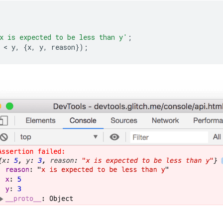
x is expected to be less than y'
;
 < 
y
,
{
x
,
y
,
reason
});