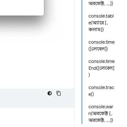
অবজেক্ট, ...])
console.tabl
e(অ্যারে [,
কলাম])
console.time
([লেবেল])
console.time
End([লেবেল]
)
console.trac
e()
console.war
n(অবজেক্ট [,
অবজেক্ট, ...])