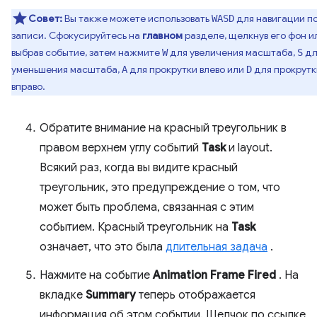
Совет:
Вы также можете использовать
для навигации п
WASD
записи. Сфокусируйтесь на
главном
разделе, щелкнув его фон и
выбрав событие, затем нажмите
для увеличения масштаба,
дл
W
S
уменьшения масштаба,
для прокрутки влево или
для прокрутк
A
D
вправо.
Обратите внимание на красный треугольник в
правом верхнем углу событий
Task
и layout.
Всякий раз, когда вы видите красный
треугольник, это предупреждение о том, что
может быть проблема, связанная с этим
событием. Красный треугольник на
Task
означает, что это была
длительная задача
.
Нажмите на событие
Animation Frame Fired
. На
вкладке
Summary
теперь отображается
информация об этом событии. Щелчок по ссылке