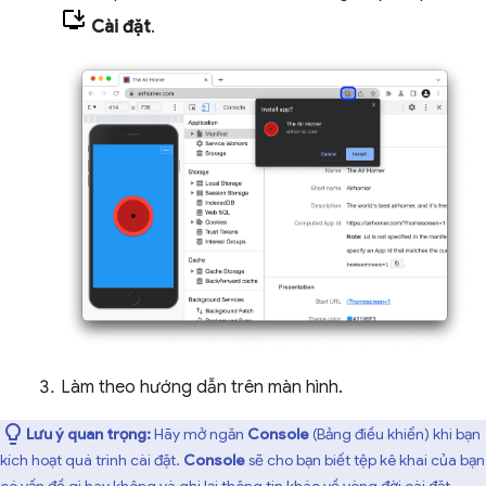
Cài đặt
.
Làm theo hướng dẫn trên màn hình.
Lưu ý quan trọng:
Hãy mở ngăn
Console
(Bảng điều khiển) khi bạn
kích hoạt quá trình cài đặt.
Console
sẽ cho bạn biết tệp kê khai của bạn
có vấn đề gì hay không và ghi lại thông tin khác về vòng đời cài đặt.