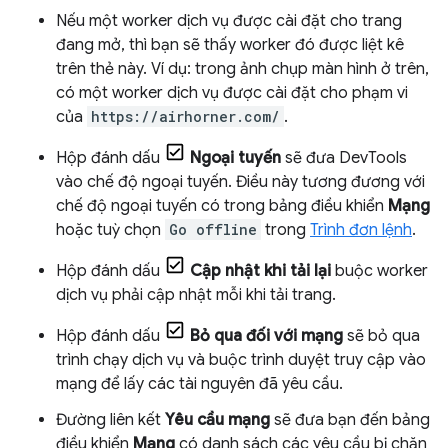
Nếu một worker dịch vụ được cài đặt cho trang
đang mở, thì bạn sẽ thấy worker đó được liệt kê
trên thẻ này. Ví dụ: trong ảnh chụp màn hình ở trên,
có một worker dịch vụ được cài đặt cho phạm vi
của
https://airhorner.com/
.
Hộp đánh dấu
Ngoại tuyến
sẽ đưa DevTools
vào chế độ ngoại tuyến. Điều này tương đương với
chế độ ngoại tuyến có trong bảng điều khiển
Mạng
hoặc tuỳ chọn
Go offline
trong
Trình đơn lệnh
.
Hộp đánh dấu
Cập nhật khi tải lại
buộc worker
dịch vụ phải cập nhật mỗi khi tải trang.
Hộp đánh dấu
Bỏ qua đối với mạng
sẽ bỏ qua
trình chạy dịch vụ và buộc trình duyệt truy cập vào
mạng để lấy các tài nguyên đã yêu cầu.
Đường liên kết
Yêu cầu mạng
sẽ đưa bạn đến bảng
điều khiển
Mạng
có danh sách các yêu cầu bị chặn