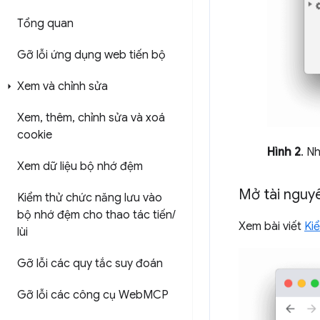
Tổng quan
Gỡ lỗi ứng dụng web tiến bộ
Xem và chỉnh sửa
Xem
,
thêm
,
chỉnh sửa và xoá
cookie
Hình 2
. N
Xem dữ liệu bộ nhớ đệm
Mở tài nguy
Kiểm thử chức năng lưu vào
bộ nhớ đệm cho thao tác tiến
/
Xem bài viết
Kiể
lùi
Gỡ lỗi các quy tắc suy đoán
Gỡ lỗi các công cụ Web
MCP