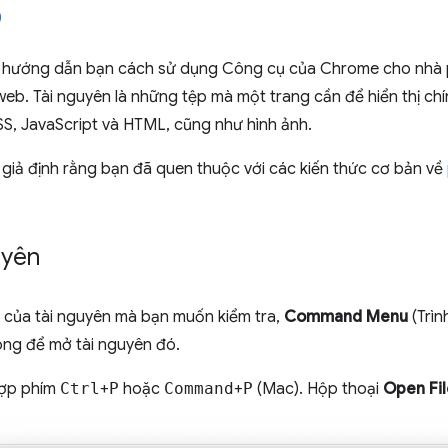
hướng dẫn bạn cách sử dụng Công cụ của Chrome cho nhà ph
eb. Tài nguyên là những tệp mà một trang cần để hiển thị chí
S, JavaScript và HTML, cũng như hình ảnh.
giả định rằng bạn đã quen thuộc với các kiến thức cơ bản về
uyên
n của tài nguyên mà bạn muốn kiểm tra,
Command Menu
(Trìn
ng để mở tài nguyên đó.
hợp phím
Ctrl
+
P
hoặc
Command
+
P
(Mac). Hộp thoại
Open Fil