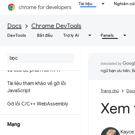
bằng bản đồ nguồn
Tài liệu
Nghiên cứu
Tiện ích bản đồ nguồn
ignoreList
Docs
Chrome DevTools
Thiết lập không gian làm việc
DevTools
Bắt đầu
Trợ lý AI
Panels
để lưu các thay đổi đối với tệp
nguồn
Ghi đè cục bộ nội dung web
và tiêu đề phản hồi HTTP
ngữ bạn ưu tiên. B
Tài liệu tham khảo về gỡ lỗi
Java
Script
Trang chủ
Doc
Xem 
Gỡ lỗi C
/
C++ Web
Assembly
Mạng
Kayce