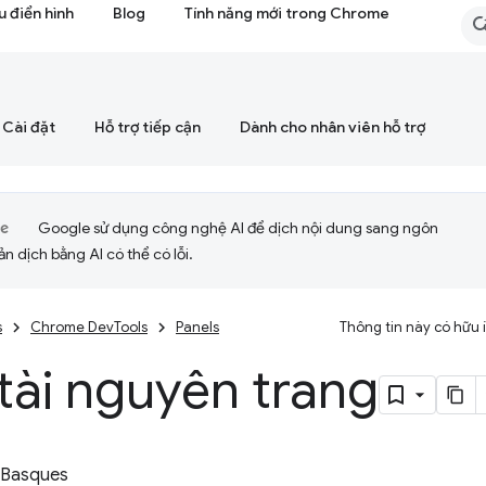
 điển hình
Blog
Tính năng mới trong Chrome
Cài đặt
Hỗ trợ tiếp cận
Dành cho nhân viên hỗ trợ
Google sử dụng công nghệ AI để dịch nội dung sang ngôn
ản dịch bằng AI có thể có lỗi.
s
Chrome DevTools
Panels
Thông tin này có hữu
tài nguyên trang
 Basques