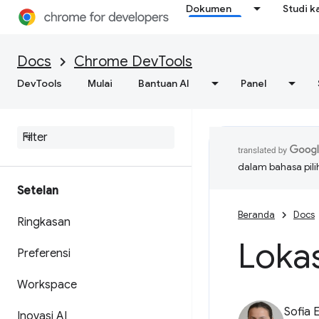
Dokumen
Studi k
Docs
Chrome DevTools
DevTools
Mulai
Bantuan AI
Panel
dalam bahasa pil
Setelan
Beranda
Docs
Ringkasan
Lokas
Preferensi
Workspace
Sofia 
Inovasi AI