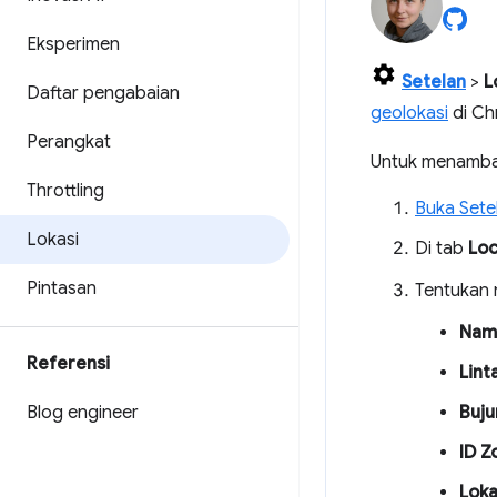
Eksperimen
Setelan
>
L
Daftar pengabaian
geolokasi
di Ch
Perangkat
Untuk menamba
Throttling
Buka Sete
Lokasi
Di tab
Loc
Pintasan
Tentukan n
Nama
Referensi
Lint
Blog engineer
Buju
ID Z
Loka