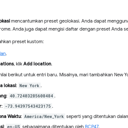
okasi
mencantumkan preset geolokasi. Anda dapat menggunak
rome. Anda juga dapat mengisi daftar dengan preset Anda sen
hkan preset kustom:
lan
.
ations
, klik
Add location
.
ilai berikut untuk entri baru. Misalnya, mari tambahkan New Y
 lokasi
:
New York
.
ang
:
40.72403285608484
.
r
:
-73.94397543423175
.
ona Waktu
:
America/New_York
seperti yang ditentukan dal
si
:
en-US
sebagaimana ditentukan oleh
BCP47
.