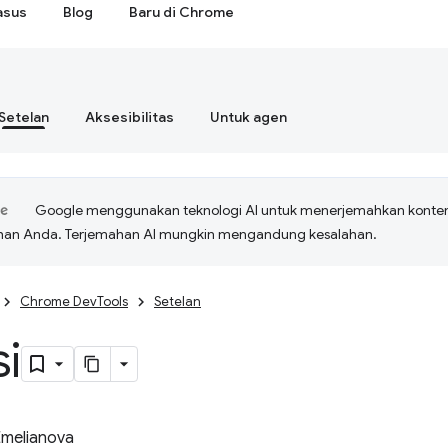
asus
Blog
Baru di Chrome
Setelan
Aksesibilitas
Untuk agen
Google menggunakan teknologi AI untuk menerjemahkan konte
ihan Anda. Terjemahan AI mungkin mengandung kesalahan.
Chrome DevTools
Setelan
i
Emelianova