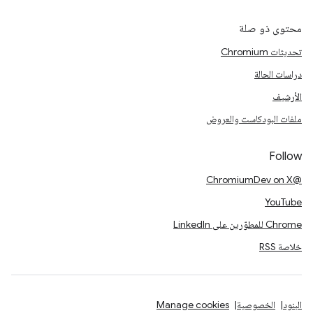
محتوى ذو صلة
تحديثات Chromium
دراسات الحالة
الأرشيف
ملفات البودكاست والعروض
Follow
@ChromiumDev on X
YouTube
Chrome للمطوّرين على LinkedIn
خلاصة RSS
البنود
الخصوصية
Manage cookies