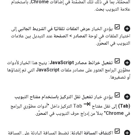
المحمَّلة، بما في ذلك تلك المضمّنة في إضافات Chrome، باستخدام
علامة التبويب
بحث
.
يؤدي الخيار
عرض الملفات تلقائيًا في الشريط الجانبي
إلى
اختيار الملفات في لوحة
المصادر
>
الصفحة
عند التبديل بين علامات
التبويب في
المحرِّر
.
تفعيل خرائط مصادر Java
Script
: يتيح هذا الخيار لأدوات
مطوّري البرامج العثور على مصادر ملفات Java
Script التي تم إنشاؤها
أو تصغيرها
.
يؤدي خيار
تفعيل نقل التركيز باستخدام مفتاح التبويب
(Tab)
إلى نقل مفتاح
Tab
التركيز داخل "أدوات مطوّري البرامج
في Chrome" بدلاً من إدراج حرف التبويب في
المحرِّر
.
اكتشاف المسافة البادئة
: تضبط المسافة البادئة على المسافة