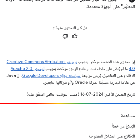
المطوّر" على أجهزة متعددة
.
هل كان المحتوى مفيدًا؟
إنّ محتوى هذه الصفحة مرخّص بموجب
ترخيص Creative Commons Attribution
4.0‏
ما لم يُنصّ على خلاف ذلك، ونماذج الرموز مرخّصة بموجب
ترخيص Apache 2.0‏
.
للاطّلاع على التفاصيل، يُرجى مراجعة
سياسات موقع Google Developers‏
. إنّ Java
هي علامة تجارية مسجَّلة لشركة Oracle و/أو شركائها التابعين.
تاريخ التعديل الأخير: 2024-07-16 (حسب التوقيت العالمي المتفَّق عليه)
مساهمة
الإبلاغ عن خطأ
الاطّلاع على المشاكل المفتوحة