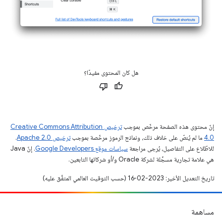
هل كان المحتوى مفيدًا؟
إنّ محتوى هذه الصفحة مرخّص بموجب
ترخيص Creative Commons Attribution
4.0‏
ما لم يُنصّ على خلاف ذلك، ونماذج الرموز مرخّصة بموجب
ترخيص Apache 2.0‏
.
للاطّلاع على التفاصيل، يُرجى مراجعة
سياسات موقع Google Developers‏
. إنّ Java
هي علامة تجارية مسجَّلة لشركة Oracle و/أو شركائها التابعين.
تاريخ التعديل الأخير: 2023-02-16 (حسب التوقيت العالمي المتفَّق عليه)
مساهمة