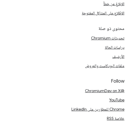
الإبلاغ عن خطأ
الاطّلاع على المشاكل المفتوحة
محتوى ذو صلة
تحديثات Chromium
دراسات الحالة
الأرشيف
ملفات البودكاست والعروض
Follow
@ChromiumDev on X
YouTube
Chrome للمطوّرين على LinkedIn
خلاصة RSS