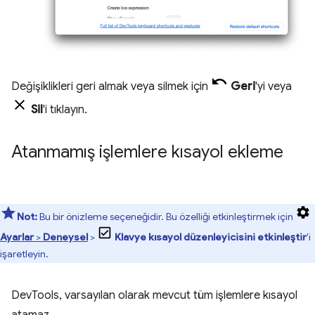
Değişiklikleri geri almak veya silmek için
Geri
'yi veya
Sil
'i tıklayın.
Atanmamış işlemlere kısayol ekleme
Not:
Bu bir önizleme seçeneğidir. Bu özelliği etkinleştirmek için
Ayarlar
>
Deneysel
>
Klavye kısayol düzenleyicisini etkinleştir
'i
işaretleyin.
DevTools, varsayılan olarak mevcut tüm işlemlere kısayol