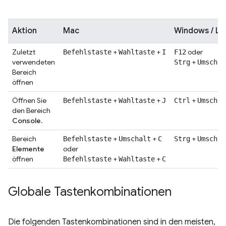
Aktion
Mac
Windows / Li
Zuletzt
+
+
oder
Befehlstaste
Wahltaste
I
F12
verwendeten
+
Strg
Umschal
Bereich
öffnen
Öffnen Sie
+
+
+
Befehlstaste
Wahltaste
J
Ctrl
Umschal
den Bereich
Console
.
Bereich
+
+
+
Befehlstaste
Umschalt
C
Strg
Umschal
Elemente
oder
öffnen
+
+
Befehlstaste
Wahltaste
C
Globale Tastenkombinationen
Die folgenden Tastenkombinationen sind in den meisten,