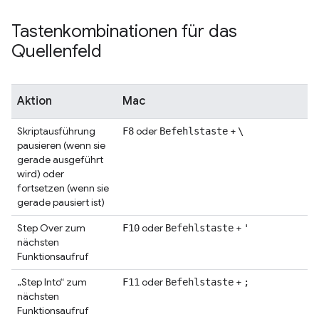
Tastenkombinationen für das
Quellenfeld
Aktion
Mac
Skriptausführung
oder
+
F8
Befehlstaste
\
pausieren (wenn sie
gerade ausgeführt
wird) oder
fortsetzen (wenn sie
gerade pausiert ist)
Step Over zum
oder
+
F10
Befehlstaste
'
nächsten
Funktionsaufruf
„Step Into“ zum
oder
+
F11
Befehlstaste
;
nächsten
Funktionsaufruf