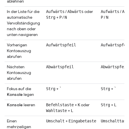
ablehnen
In der Liste für die
/
oder
/
Aufwärts
Abwärts
Aufwärts
Abw
automatische
+
/
/
Strg
P
N
P
N
Vervollständigung
nach oben oder
unten navigieren
Vorherigen
Aufwärtspfeil
Aufwärtspfei
Kontoauszug
abrufen
Nächsten
Abwärtspfeil
Abwärtspfeil
Kontoauszug
abrufen
Fokus auf die
+
+
Strg
`
Strg
`
Konsole
legen
Konsole
leeren
+
oder
+
Befehlstaste
K
Strg
L
+
Wahltaste
L
Einen
+
Umschalt
Eingabetaste
Umschalttast
mehrzeiligen