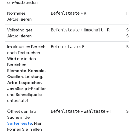
ein-/ausblenden
Normales
+
o
Befehlstaste
R
F5
Aktualisieren
Vollständiges
+
+
Befehlstaste
Umschalt
R
Str
Aktualisieren
Str
Im aktuellen Bereich
+
Befehlstaste
F
Str
nach Text suchen
Wird nur in den
Bereichen
Elemente
,
Konsole
,
Quellen
,
Leistung
,
Arbeitsspeicher
,
JavaScript-Profiler
und
Schnellquelle
unterstützt.
Öffnet den Tab
+
+
Befehlstaste
Wahltaste
F
Str
Suche
in der
Seitenleiste
. Hier
können Sie in allen