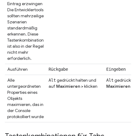
Eintrag erzwingen
Die Entwicklertools
sollten mehrzeilige
Szenarien
standardmäßig
erkennen. Diese
Tastenkombination
ist also in der Regel
nicht mehr
erforderlich.
Ausführen
Rückgabe
Eingeben
Alle
gedrückt halten und
gedrückt h
Alt
Alt
untergeordneten
auf
Maximieren
>
klicken
Maximieren
>
k
Properties eines
Objekts
maximieren, das in
der Console
protokolliert wurde