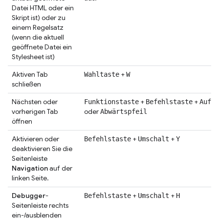
Datei HTML oder ein
Skript ist) oder zu
einem Regelsatz
(wenn die aktuell
geöffnete Datei ein
Stylesheet ist)
Aktiven Tab
+
Wahltaste
W
schließen
Nächsten oder
+
+
Funktionstaste
Befehlstaste
Aufwä
vorherigen Tab
oder
Abwärtspfeil
öffnen
Aktivieren oder
+
+
Befehlstaste
Umschalt
Y
deaktivieren Sie die
Seitenleiste
Navigation
auf der
linken Seite.
Debugger
-
+
+
Befehlstaste
Umschalt
H
Seitenleiste rechts
ein-/ausblenden