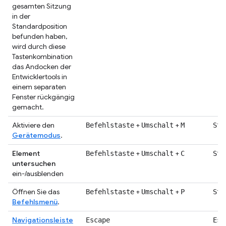
gesamten Sitzung
in der
Standardposition
befunden haben,
wird durch diese
Tastenkombination
das Andocken der
Entwicklertools in
einem separaten
Fenster rückgängig
gemacht.
Aktiviere den
+
+
Befehlstaste
Umschalt
M
Str
Gerätemodus
.
Element
+
+
Befehlstaste
Umschalt
C
Str
untersuchen
ein-/ausblenden
Öffnen Sie das
+
+
Befehlstaste
Umschalt
P
Str
Befehlsmenü
.
Navigationsleiste
Escape
Esc