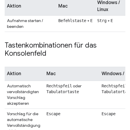
Windows /
Aktion
Mac
Linux
Aufnahme starten /
+
+
Befehlstaste
E
Strg
E
beenden
Tastenkombinationen für das
Konsolenfeld
Aktion
Mac
Windows / Li
Automatisch
oder
o
Rechtspfeil
Rechtspfeil
vervollständigten
Tabulatortaste
Tabulatortas
Vorschlag
akzeptieren
Vorschlag für die
Escape
Escape
automatische
Vervollständigung