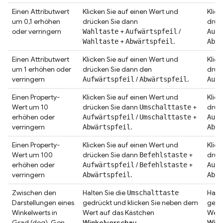
Einen Attributwert
Klicken Sie auf einen Wert und
Klick
um 0,1 erhöhen
drücken Sie dann
drüc
oder verringern
+
/
Wahltaste
Aufwärtspfeil
Aufw
+
.
Wahltaste
Abwärtspfeil
Abwä
Einen Attributwert
Klicken Sie auf einen Wert und
Klick
um 1 erhöhen oder
drücken Sie dann den
drüc
verringern
/
.
Aufwärtspfeil
Abwärtspfeil
Aufw
Einen Property-
Klicken Sie auf einen Wert und
Klick
Wert um 10
drücken Sie dann
+
drüc
Umschalttaste
erhöhen oder
/
+
Aufwärtspfeil
Umschalttaste
Aufw
verringern
.
Abwärtspfeil
Abwä
Einen Property-
Klicken Sie auf einen Wert und
Klick
Wert um 100
drücken Sie dann
+
drüc
Befehlstaste
erhöhen oder
/
+
Aufwärtspfeil
Befehlstaste
Aufw
verringern
.
Abwärtspfeil
Abwä
Zwischen den
Halten Sie die
Halte
Umschalttaste
Darstellungen eines
gedrückt und klicken Sie neben dem
gedr
Winkelwerts in
Wert auf das Kästchen
Wert
Grad (deg), Gon
Winkelvorschau
.
Wink