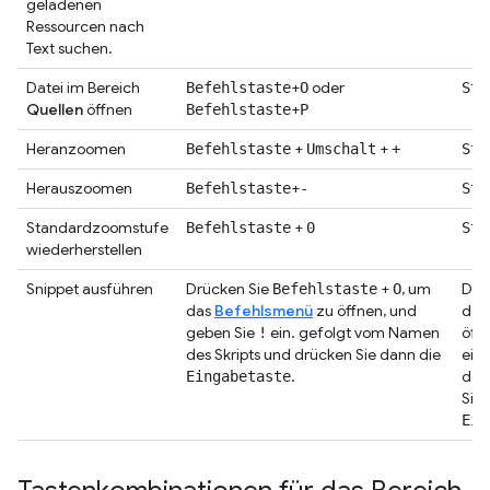
geladenen
Ressourcen nach
Text suchen.
Datei im Bereich
+
oder
Befehlstaste
O
Str
Quellen
öffnen
+
Befehlstaste
P
Heranzoomen
+
+
Befehlstaste
Umschalt
+
Str
Herauszoomen
+
Befehlstaste
-
Str
Standardzoomstufe
+
Befehlstaste
0
Str
wiederherstellen
Snippet ausführen
Drücken Sie
+
, um
Drü
Befehlstaste
O
das
Befehlsmenü
zu öffnen, und
das
geben Sie
ein. gefolgt vom Namen
öff
!
des Skripts und drücken Sie dann die
ein
.
des
Eingabetaste
Sie 
Ein