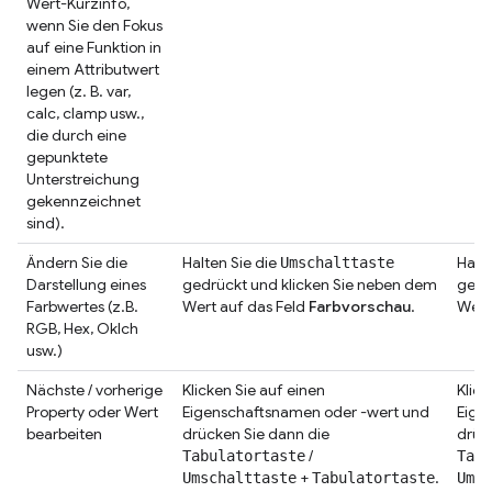
Wert-Kurzinfo,
wenn Sie den Fokus
auf eine Funktion in
einem Attributwert
legen (z. B. var,
calc, clamp usw.,
die durch eine
gepunktete
Unterstreichung
gekennzeichnet
sind).
Ändern Sie die
Halten Sie die
Halte
Umschalttaste
Darstellung eines
gedrückt und klicken Sie neben dem
gedr
Farbwertes (z.B.
Wert auf das Feld
Farbvorschau
.
Wert
RGB, Hex, Oklch
usw.)
Nächste / vorherige
Klicken Sie auf einen
Klick
Property oder Wert
Eigenschaftsnamen oder -wert und
Eige
bearbeiten
drücken Sie dann die
drüc
/
Tabulatortaste
Tabu
+
.
Umschalttaste
Tabulatortaste
Umsc