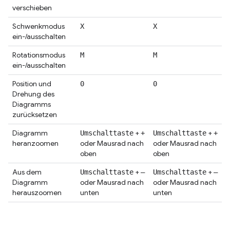
verschieben
Schwenkmodus
X
X
ein-/ausschalten
Rotationsmodus
M
M
ein-/ausschalten
Position und
0
0
Drehung des
Diagramms
zurücksetzen
Diagramm
+
+
Umschalttaste
+
Umschalttaste
+
heranzoomen
oder Mausrad nach
oder Mausrad nach
oben
oben
Aus dem
+
+
Umschalttaste
–
Umschalttaste
–
Diagramm
oder Mausrad nach
oder Mausrad nach
herauszoomen
unten
unten