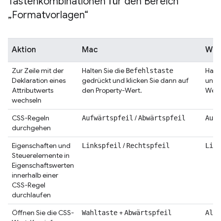
Tastenkombinationen für den Bereich
„Formatvorlagen“
Aktion
Mac
Wind
Zur Zeile mit der
Halten Sie die
Halte
Befehlstaste
Deklaration eines
gedrückt und klicken Sie dann auf
und k
Attributwerts
den Property-Wert.
Wert
wechseln
CSS-Regeln
/
Aufwärtspfeil
Abwärtspfeil
Aufw
durchgehen
Eigenschaften und
/
Linkspfeil
Rechtspfeil
Link
Steuerelemente in
Eigenschaftswerten
innerhalb einer
CSS-Regel
durchlaufen
Öffnen Sie die CSS-
+
Wahltaste
Abwärtspfeil
Alt