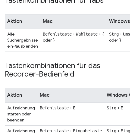
Tastenkombinationen für Tabs
Aktion
Mac
Windows / 
Alle
+
+
+
Befehlstaste
Wahltaste
{
Strg
Umsch
Suchergebnisse
oder
oder
}
}
ein-/ausblenden
Tastenkombinationen für das
Recorder-Bedienfeld
Aktion
Mac
Windows / L
Aufzeichnung
+
+
Befehlstaste
E
Strg
E
starten oder
beenden
Aufzeichnung
+
+
Befehlstaste
Eingabetaste
Strg
Eingab