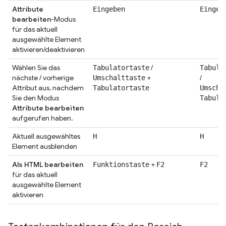
Attribute
Eingeben
Eingeb
bearbeiten
-Modus
für das aktuell
ausgewählte Element
aktivieren/deaktivieren
Wählen Sie das
/
Tabulatortaste
Tabula
nächste / vorherige
+
/
Umschalttaste
Attribut aus, nachdem
Tabulatortaste
Umscha
Sie den Modus
Tabula
Attribute bearbeiten
aufgerufen haben.
Aktuell ausgewähltes
H
H
Element ausblenden
Als HTML bearbeiten
+
Funktionstaste
F2
F2
für das aktuell
ausgewählte Element
aktivieren