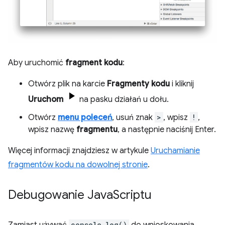
Aby uruchomić
fragment kodu
:
Otwórz plik na karcie
Fragmenty kodu
i kliknij
Uruchom
na pasku działań u dołu.
Otwórz
menu poleceń
, usuń znak
>
, wpisz
!
,
wpisz nazwę
fragmentu
, a następnie naciśnij Enter.
Więcej informacji znajdziesz w artykule
Uruchamianie
fragmentów kodu na dowolnej stronie
.
Debugowanie Java
Scriptu
Zamiast używać
console.log()
do wnioskowania,