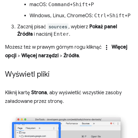
macOS:
Command
+
Shift
+
P
Windows, Linux, ChromeOS:
Ctrl
+
Shift
+
P
Zacznij pisać
sources
, wybierz
Pokaż panel
Źródła
i naciśnij
Enter
.
more_vert
Możesz też w prawym górnym rogu kliknąć
Więcej
opcji
>
Więcej narzędzi
>
Źródła
.
Wyświetl pliki
Kliknij kartę
Strona
, aby wyświetlić wszystkie zasoby
załadowane przez stronę.