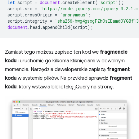
let
script
=
document
.
createElement
(
'script'
);
script
.
src
=
'https://code.jquery.com/jquery-3.2.1.m
script
.
crossOrigin
=
'anonymous'
;
script
.
integrity
=
'sha256-hwg4gsxgFZhOsEEamdOYGBf13
document
.
head
.
appendChild
(
script
);
Zamiast tego możesz zapisać ten kod we
fragmencie
kodu
i uruchomić go kilkoma kliknięciami w dowolnym
momencie. Narzędzia deweloperskie zapiszą
fragment
kodu
w systemie plików. Na przykład sprawdź
fragment
kodu
, który wstawia bibliotekę jQuery na stronę.